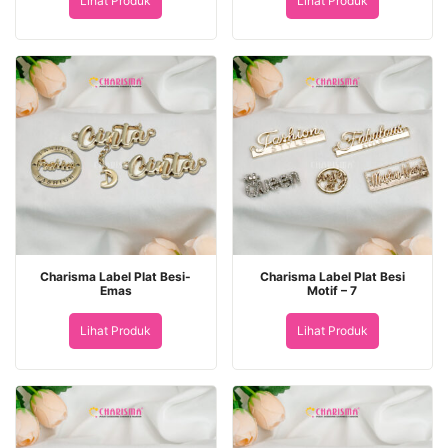
Lihat Produk
Lihat Produk
Charisma Label Plat Besi-
Charisma Label Plat Besi
Emas
Motif – 7
Lihat Produk
Lihat Produk