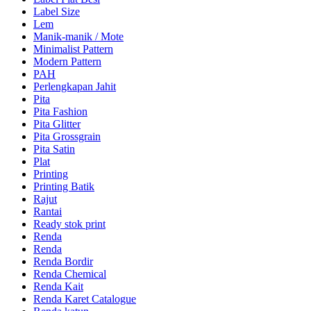
Label Size
Lem
Manik-manik / Mote
Minimalist Pattern
Modern Pattern
PAH
Perlengkapan Jahit
Pita
Pita Fashion
Pita Glitter
Pita Grossgrain
Pita Satin
Plat
Printing
Printing Batik
Rajut
Rantai
Ready stok print
Renda
Renda
Renda Bordir
Renda Chemical
Renda Kait
Renda Karet Catalogue