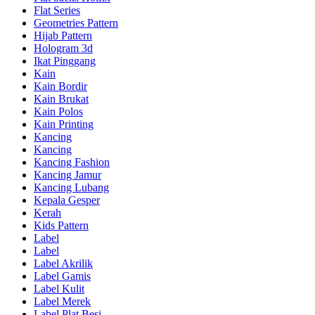
Flat Series
Geometries Pattern
Hijab Pattern
Hologram 3d
Ikat Pinggang
Kain
Kain Bordir
Kain Brukat
Kain Polos
Kain Printing
Kancing
Kancing
Kancing Fashion
Kancing Jamur
Kancing Lubang
Kepala Gesper
Kerah
Kids Pattern
Label
Label
Label Akrilik
Label Gamis
Label Kulit
Label Merek
Label Plat Besi