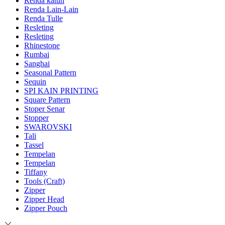
Renda katun
Renda Lain-Lain
Renda Tulle
Resleting
Resleting
Rhinestone
Rumbai
Sanghai
Seasonal Pattern
Sequin
SPI KAIN PRINTING
Square Pattern
Stoper Senar
Stopper
SWAROVSKI
Tali
Tassel
Tempelan
Tempelan
Tiffany
Tools (Craft)
Zipper
Zipper Head
Zipper Pouch