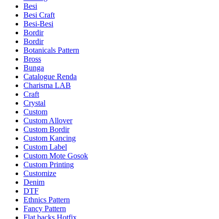
Besi
Besi Craft
Besi-Besi
Bordir
Bordir
Botanicals Pattern
Bross
Bunga
Catalogue Renda
Charisma LAB
Craft
Crystal
Custom
Custom Allover
Custom Bordir
Custom Kancing
Custom Label
Custom Mote Gosok
Custom Printing
Customize
Denim
DTF
Ethnics Pattern
Fancy Pattern
Flat backs Hotfix