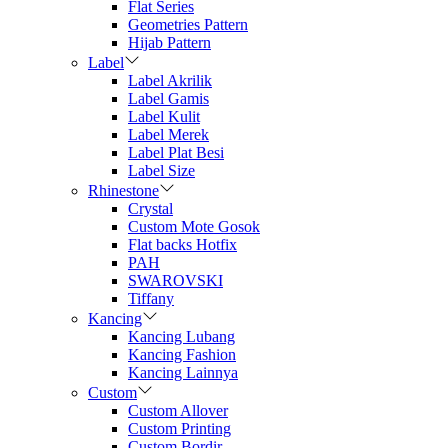
Flat Series
Geometries Pattern
Hijab Pattern
Label
Label Akrilik
Label Gamis
Label Kulit
Label Merek
Label Plat Besi
Label Size
Rhinestone
Crystal
Custom Mote Gosok
Flat backs Hotfix
PAH
SWAROVSKI
Tiffany
Kancing
Kancing Lubang
Kancing Fashion
Kancing Lainnya
Custom
Custom Allover
Custom Printing
Custom Bordir