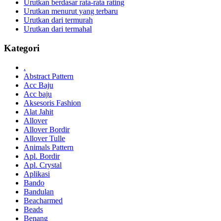
Urutkan berdasar rata-rata rating
Urutkan menurut yang terbaru
Urutkan dari termurah
Urutkan dari termahal
Kategori
.
Abstract Pattern
Acc Baju
Acc baju
Aksesoris Fashion
Alat Jahit
Allover
Allover Bordir
Allover Tulle
Animals Pattern
Apl. Bordir
Apl. Crystal
Aplikasi
Bando
Bandulan
Beacharmed
Beads
Benang