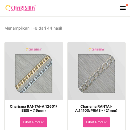
Diurutkan
Menampilkan 1–8 dari 44 hasil
menurut
yang
terbaru
Charisma RANTAI-A.12601/
Charisma RANTAI-
BESI – (15mm)
A.14100/PRMS – (21mm)
Lihat Produk
Lihat Produk