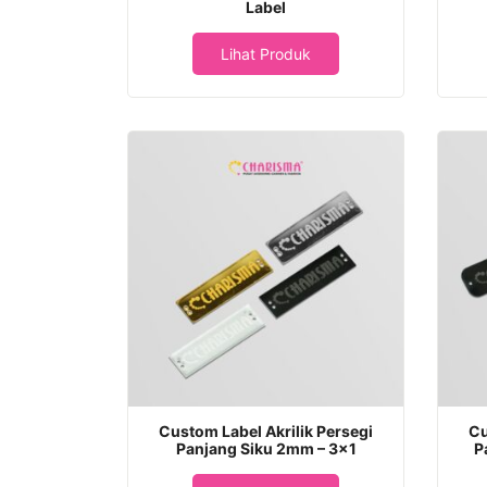
Label
Lihat Produk
Custom Label Akrilik Persegi
Cu
Panjang Siku 2mm – 3×1
P