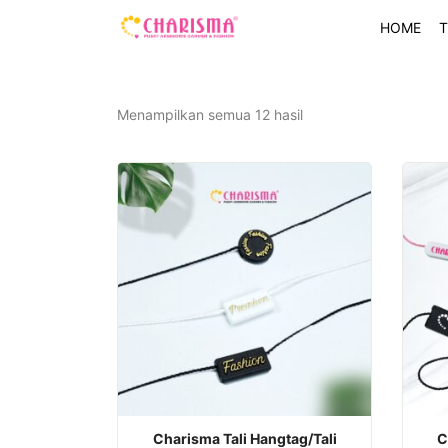
HOME
T
Diurutkan
Menampilkan semua 12 hasil
menurut
yang
terbaru
Charisma Tali Hangtag/Tali
C