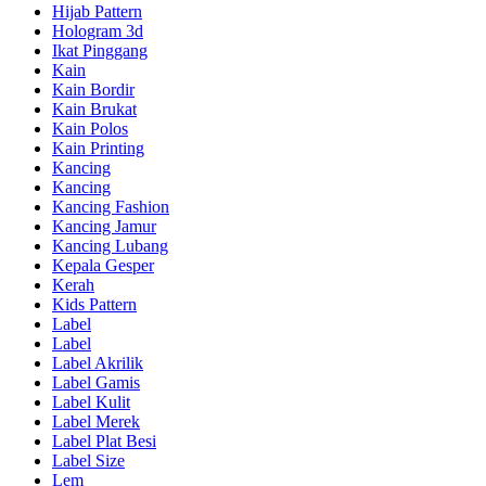
Hijab Pattern
Hologram 3d
Ikat Pinggang
Kain
Kain Bordir
Kain Brukat
Kain Polos
Kain Printing
Kancing
Kancing
Kancing Fashion
Kancing Jamur
Kancing Lubang
Kepala Gesper
Kerah
Kids Pattern
Label
Label
Label Akrilik
Label Gamis
Label Kulit
Label Merek
Label Plat Besi
Label Size
Lem