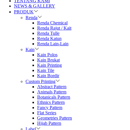
TENTANG KAMI
NEWS & GALLERY
PRODUK
Renda
Renda Chemical
Renda Rajut / Kait
Renda Tulle
Renda Katun
Renda Lain-Lain
Kain
Kain Polos
Kain Brukat
Kain Printing
Kain Tile
Kain Bordir
Custom Printing
Abstract Pattern
Animals Pattern
Botanicals Pattern
Ethnics Pattern
Fancy Pattern
Flat Series
Geometries Pattern
Hijab Pattern
Label