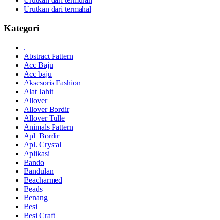
Urutkan dari termurah
Urutkan dari termahal
Kategori
.
Abstract Pattern
Acc Baju
Acc baju
Aksesoris Fashion
Alat Jahit
Allover
Allover Bordir
Allover Tulle
Animals Pattern
Apl. Bordir
Apl. Crystal
Aplikasi
Bando
Bandulan
Beacharmed
Beads
Benang
Besi
Besi Craft