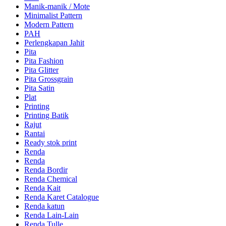
Manik-manik / Mote
Minimalist Pattern
Modern Pattern
PAH
Perlengkapan Jahit
Pita
Pita Fashion
Pita Glitter
Pita Grossgrain
Pita Satin
Plat
Printing
Printing Batik
Rajut
Rantai
Ready stok print
Renda
Renda
Renda Bordir
Renda Chemical
Renda Kait
Renda Karet Catalogue
Renda katun
Renda Lain-Lain
Renda Tulle