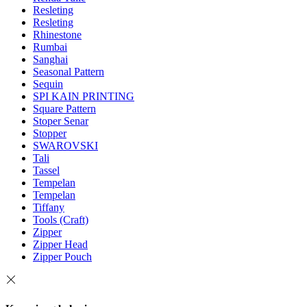
Resleting
Resleting
Rhinestone
Rumbai
Sanghai
Seasonal Pattern
Sequin
SPI KAIN PRINTING
Square Pattern
Stoper Senar
Stopper
SWAROVSKI
Tali
Tassel
Tempelan
Tempelan
Tiffany
Tools (Craft)
Zipper
Zipper Head
Zipper Pouch