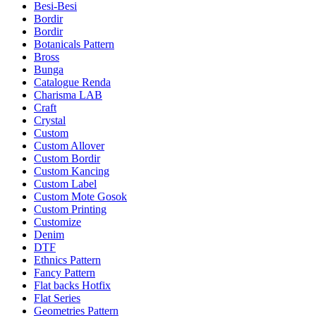
Besi-Besi
Bordir
Bordir
Botanicals Pattern
Bross
Bunga
Catalogue Renda
Charisma LAB
Craft
Crystal
Custom
Custom Allover
Custom Bordir
Custom Kancing
Custom Label
Custom Mote Gosok
Custom Printing
Customize
Denim
DTF
Ethnics Pattern
Fancy Pattern
Flat backs Hotfix
Flat Series
Geometries Pattern