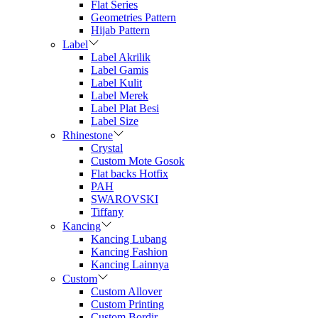
Flat Series
Geometries Pattern
Hijab Pattern
Label
Label Akrilik
Label Gamis
Label Kulit
Label Merek
Label Plat Besi
Label Size
Rhinestone
Crystal
Custom Mote Gosok
Flat backs Hotfix
PAH
SWAROVSKI
Tiffany
Kancing
Kancing Lubang
Kancing Fashion
Kancing Lainnya
Custom
Custom Allover
Custom Printing
Custom Bordir