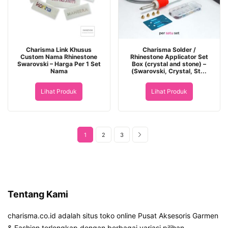
Charisma Link Khusus
Charisma Solder /
Custom Nama Rhinestone
Rhinestone Applicator Set
Swarovski – Harga Per 1 Set
Box (crystal and stone) –
Nama
(Swarovski, Crystal, St...
Lihat Produk
Lihat Produk
1
2
3
Tentang Kami
charisma.co.id adalah situs toko online Pusat Aksesoris Garmen
& Fashion terlengkap dengan berbagai variasi pilihan.