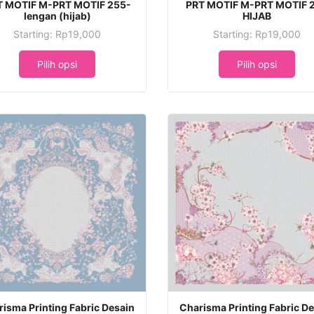
ini
T MOTIF M-PRT MOTIF 255-
PRT MOTIF M-PRT MOTIF 
lengan (hijab)
HIJAB
i
memiliki
Starting:
Rp
19,000
Starting:
Rp
19,000
apa
beberapa
Produk
Produk
varian.
ini
ini
Pilih opsi
Pilih opsi
Pilihan
memiliki
memiliki
ini
beberapa
beberapa
dapat
varian.
varian.
l
diambil
Pilihan
Pilihan
di
ini
ini
an
halaman
dapat
dapat
k
produk
diambil
diambil
di
di
halaman
halaman
produk
produk
k
Produk
isma Printing Fabric Desain
Charisma Printing Fabric D