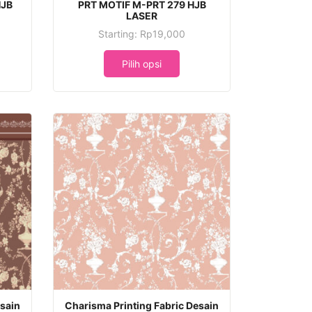
ini
HJB
PRT MOTIF M-PRT 279 HJB
LASER
memiliki
Starting:
Rp
19,000
beberapa
Produk
varian.
ini
Pilih opsi
Pilihan
memiliki
ini
beberapa
dapat
varian.
diambil
Pilihan
di
ini
halaman
dapat
produk
diambil
di
halaman
produk
Produk
esain
Charisma Printing Fabric Desain