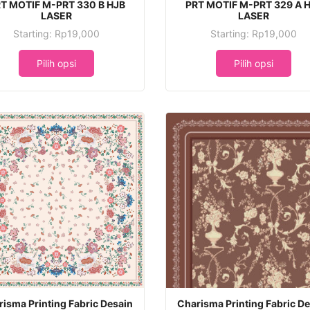
ini
T MOTIF M-PRT 330 B HJB
PRT MOTIF M-PRT 329 A 
LASER
LASER
i
memiliki
Starting:
Rp
19,000
Starting:
Rp
19,000
apa
beberapa
Produk
Produk
varian.
ini
ini
Pilih opsi
Pilih opsi
Pilihan
memiliki
memiliki
ini
beberapa
beberapa
dapat
varian.
varian.
l
diambil
Pilihan
Pilihan
di
ini
ini
an
halaman
dapat
dapat
k
produk
diambil
diambil
di
di
halaman
halaman
produk
produk
k
Produk
isma Printing Fabric Desain
Charisma Printing Fabric D