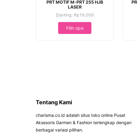
ini
ini
PRT MOTIF M-PRT 255 HJB
PR
LASER
memiliki
memilik
Starting:
Rp
19,000
beberapa
beber
Produk
varian.
varian.
ini
Pilih opsi
Pilihan
Pilihan
memiliki
ini
ini
beberapa
dapat
dapat
varian.
diambil
diambi
Pilihan
di
di
ini
halaman
halam
dapat
produk
produ
diambil
di
halaman
produk
Tentang Kami
charisma.co.id adalah situs toko online Pusat
Aksesoris Garmen & Fashion terlengkap dengan
berbagai variasi pilihan.