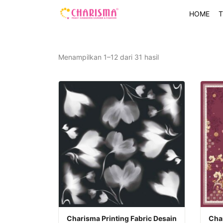
HOME
T
Diurutkan
Menampilkan 1–12 dari 31 hasil
menurut
yang
terbaru
Produk
Produ
Charisma Printing Fabric Desain
Char