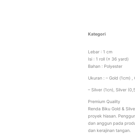
Kategori
Lebar : 1 cm
Isi : 1 roll (± 36 yard)
Bahan : Polyester
Ukuran : – Gold (1cm) ,
– Silver (1cn), Silver (0
Premium Quality
Renda Biku Gold & Silve
proyek hiasan. Penggun
dan anggun pada produk
dan kerajinan tangan.