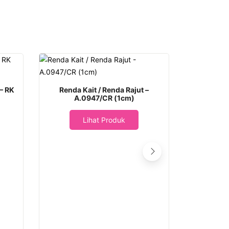
 – RK
Renda Kait / Renda Rajut –
A.0947/CR (1cm)
Lihat Produk
Renda Sul
Renda Si