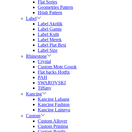
Flat Series
Geometries Pattern
Hijab Pattern
Label
Label Akrilik
Label Gamis
Label Kulit
Label Merek
Label Plat Besi
Label Size
Rhinestone
Crystal
Custom Mote Gosok
Flat backs Hotfix
PAH
SWAROVSKI
Tiffany
Kancing
Kancing Lubang
Kancing Fashion
Kancing Lainnya
Custom
Custom Allover
Custom Printing
Custom Bordir