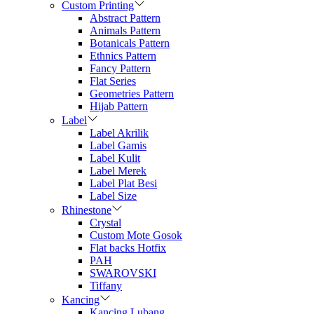
Custom Printing
Abstract Pattern
Animals Pattern
Botanicals Pattern
Ethnics Pattern
Fancy Pattern
Flat Series
Geometries Pattern
Hijab Pattern
Label
Label Akrilik
Label Gamis
Label Kulit
Label Merek
Label Plat Besi
Label Size
Rhinestone
Crystal
Custom Mote Gosok
Flat backs Hotfix
PAH
SWAROVSKI
Tiffany
Kancing
Kancing Lubang