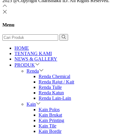
2023 @Copyright Charismaku ID. All Rights Reserved.
Menu
HOME
TENTANG KAMI
NEWS & GALLERY
PRODUK
Renda
Renda Chemical
Renda Rajut / Kait
Renda Tulle
Renda Katun
Renda Lain-Lain
Kain
Kain Polos
Kain Brukat
Kain Printing
Kain Tile
Kain Bordir