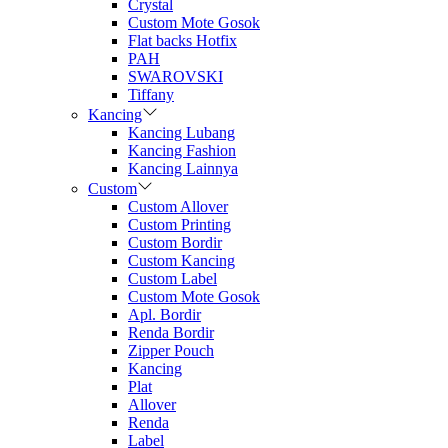
Crystal
Custom Mote Gosok
Flat backs Hotfix
PAH
SWAROVSKI
Tiffany
Kancing
Kancing Lubang
Kancing Fashion
Kancing Lainnya
Custom
Custom Allover
Custom Printing
Custom Bordir
Custom Kancing
Custom Label
Custom Mote Gosok
Apl. Bordir
Renda Bordir
Zipper Pouch
Kancing
Plat
Allover
Renda
Label