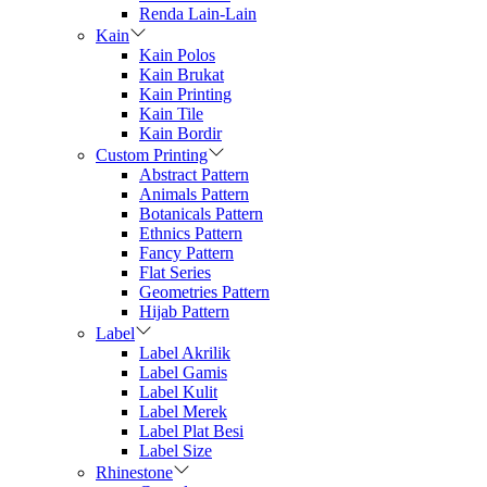
Renda Lain-Lain
Kain
Kain Polos
Kain Brukat
Kain Printing
Kain Tile
Kain Bordir
Custom Printing
Abstract Pattern
Animals Pattern
Botanicals Pattern
Ethnics Pattern
Fancy Pattern
Flat Series
Geometries Pattern
Hijab Pattern
Label
Label Akrilik
Label Gamis
Label Kulit
Label Merek
Label Plat Besi
Label Size
Rhinestone