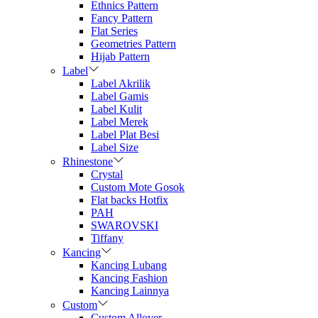
Ethnics Pattern
Fancy Pattern
Flat Series
Geometries Pattern
Hijab Pattern
Label
Label Akrilik
Label Gamis
Label Kulit
Label Merek
Label Plat Besi
Label Size
Rhinestone
Crystal
Custom Mote Gosok
Flat backs Hotfix
PAH
SWAROVSKI
Tiffany
Kancing
Kancing Lubang
Kancing Fashion
Kancing Lainnya
Custom
Custom Allover