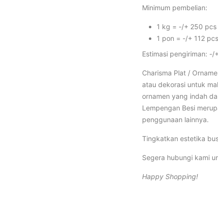
Minimum pembelian:
1 kg = -/+ 250 pcs
1 pon = -/+ 112 pc
Estimasi pengiriman: -/+
Charisma Plat / Orname
atau dekorasi untuk ma
ornamen yang indah dan
Lempengan Besi merupak
penggunaan lainnya.
Tingkatkan estetika bu
Segera hubungi kami un
Happy Shopping!