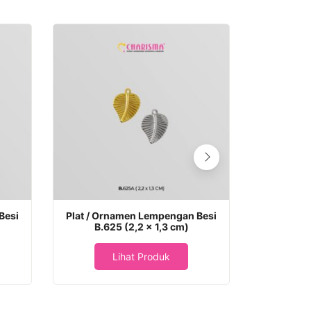
Besi
Plat / Ornamen Lempengan Besi
Plat / Or
B.625 (2,2 x 1,3 cm)
Lihat Produk