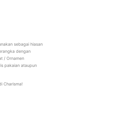
unakan sebagai hiasan
kerangka dengan
at / Ornamen
is pakaian ataupun
di Charisma!