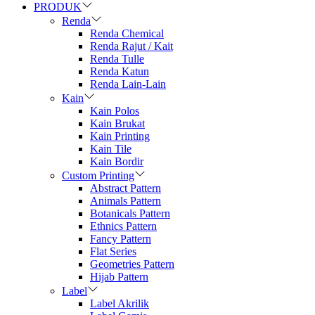
PRODUK
Renda
Renda Chemical
Renda Rajut / Kait
Renda Tulle
Renda Katun
Renda Lain-Lain
Kain
Kain Polos
Kain Brukat
Kain Printing
Kain Tile
Kain Bordir
Custom Printing
Abstract Pattern
Animals Pattern
Botanicals Pattern
Ethnics Pattern
Fancy Pattern
Flat Series
Geometries Pattern
Hijab Pattern
Label
Label Akrilik