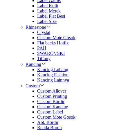
Label Gamis
Label Kulit
Label Merek
Label Plat Besi
Label Size
Rhinestone
Crystal
Custom Mote Gosok
Flat backs Hotfix
PAH
SWAROVSKI
Tiffany
Kancing
Kancing Lubang
Kancing Fashion
Kancing Lainnya
Custom
Custom Allover
Custom Printing
Custom Bordir
Custom Kancing
Custom Label
Custom Mote Gosok
Apl. Bordir
Renda Bordir