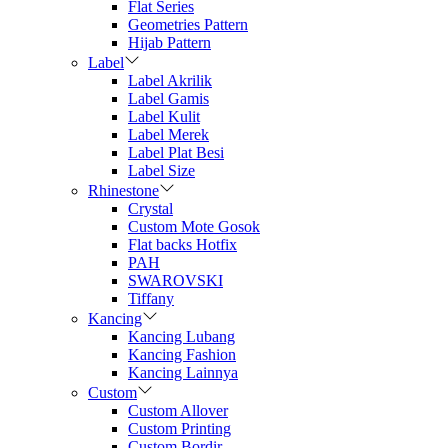
Flat Series
Geometries Pattern
Hijab Pattern
Label
Label Akrilik
Label Gamis
Label Kulit
Label Merek
Label Plat Besi
Label Size
Rhinestone
Crystal
Custom Mote Gosok
Flat backs Hotfix
PAH
SWAROVSKI
Tiffany
Kancing
Kancing Lubang
Kancing Fashion
Kancing Lainnya
Custom
Custom Allover
Custom Printing
Custom Bordir