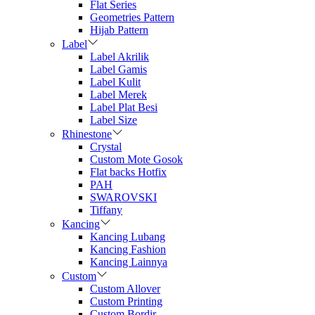
Flat Series
Geometries Pattern
Hijab Pattern
Label
Label Akrilik
Label Gamis
Label Kulit
Label Merek
Label Plat Besi
Label Size
Rhinestone
Crystal
Custom Mote Gosok
Flat backs Hotfix
PAH
SWAROVSKI
Tiffany
Kancing
Kancing Lubang
Kancing Fashion
Kancing Lainnya
Custom
Custom Allover
Custom Printing
Custom Bordir