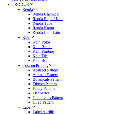
PRODUK
Renda
Renda Chemical
Renda Rajut / Kait
Renda Tulle
Renda Katun
Renda Lain-Lain
Kain
Kain Polos
Kain Brukat
Kain Printing
Kain Tile
Kain Bordir
Custom Printing
Abstract Pattern
Animals Pattern
Botanicals Pattern
Ethnics Pattern
Fancy Pattern
Flat Series
Geometries Pattern
Hijab Pattern
Label
Label Akrilik