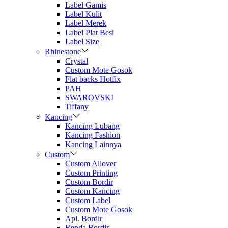
Label Gamis
Label Kulit
Label Merek
Label Plat Besi
Label Size
Rhinestone
Crystal
Custom Mote Gosok
Flat backs Hotfix
PAH
SWAROVSKI
Tiffany
Kancing
Kancing Lubang
Kancing Fashion
Kancing Lainnya
Custom
Custom Allover
Custom Printing
Custom Bordir
Custom Kancing
Custom Label
Custom Mote Gosok
Apl. Bordir
Renda Bordir