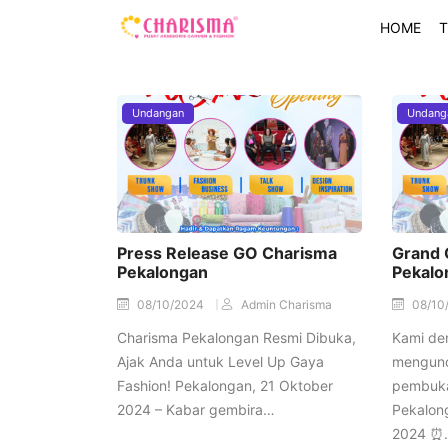
HOME
T
Undangan
Undang
Press Release GO Charisma
Grand 
Pekalongan
Pekalo
08/10/2024
Admin Charisma
08/10
Charisma Pekalongan Resmi Dibuka,
Kami de
Ajak Anda untuk Level Up Gaya
mengund
Fashion! Pekalongan, 21 Oktober
pembuka
2024 – Kabar gembira…
Pekalong
2024 ⏰