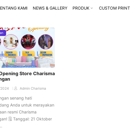
ENTANG KAMI
NEWS & GALLERY
PRODUK
CUSTOM PRINT
an
Opening Store Charisma
ngan
/2024
Admin Charisma
ngan senang hati
ang Anda untuk merayakan
an resmi Charisma
an! 🗓 Tanggal: 21 Oktober
…