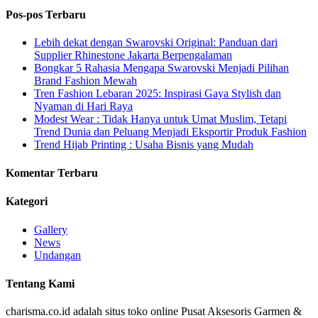
Pos-pos Terbaru
Lebih dekat dengan Swarovski Original: Panduan dari
Supplier Rhinestone Jakarta Berpengalaman
Bongkar 5 Rahasia Mengapa Swarovski Menjadi Pilihan
Brand Fashion Mewah
Tren Fashion Lebaran 2025: Inspirasi Gaya Stylish dan
Nyaman di Hari Raya
Modest Wear : Tidak Hanya untuk Umat Muslim, Tetapi
Trend Dunia dan Peluang Menjadi Eksportir Produk Fashion
Trend Hijab Printing : Usaha Bisnis yang Mudah
Komentar Terbaru
Kategori
Gallery
News
Undangan
Tentang Kami
charisma.co.id adalah situs toko online Pusat Aksesoris Garmen &