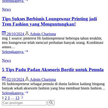
Selengkapnya
News
Tips Sukses Berbisnis Loungewear Printing jadi
Tren Fashion yang Menguntungkan!
28/10/2024
Admin Charisma
img 1 source: pinterest Hi fashionpreneur beberapa tahun terakhir,
tren loungewear telah mencuri perhatian banyak orang. Kombinasi
antara…
Selengkapnya
News
5 Tips Padu Padan Aksesoris Bordir untuk Pemula
02/10/2024
Admin Charisma
Hi fashionpreneur sebagai pemula di dunia fashion kadang bingung
banyak sekali aksesoris fashion yang bisa membuat bisnis fashion…
Selengkapnya
1
2
3
…
13