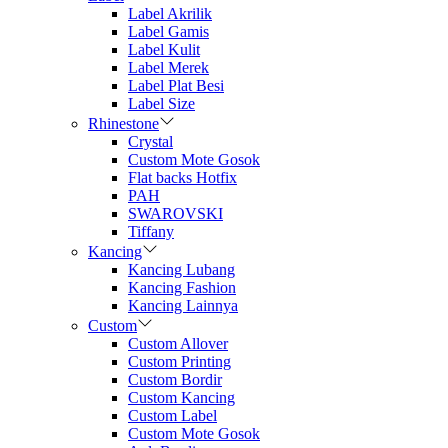
Label Akrilik
Label Gamis
Label Kulit
Label Merek
Label Plat Besi
Label Size
Rhinestone
Crystal
Custom Mote Gosok
Flat backs Hotfix
PAH
SWAROVSKI
Tiffany
Kancing
Kancing Lubang
Kancing Fashion
Kancing Lainnya
Custom
Custom Allover
Custom Printing
Custom Bordir
Custom Kancing
Custom Label
Custom Mote Gosok