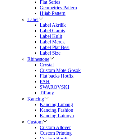
Flat Series
Geometries Pattern
Hijab Pattern
Label
Label Akrilik
Label Gamis
Label Kulit
Label Merek
Label Plat Besi
Label Size
Rhinestone
Crystal
Custom Mote Gosok
Flat backs Hotfix
PAH
SWAROVSKI
Tiffany
Kancing
Kancing Lubang
Kancing Fashion
Kancing Lainnya
Custom
Custom Allover
Custom Printing
Custom Bordir