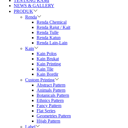
TENTANG KAMI
NEWS & GALLERY
PRODUK
Renda
Renda Chemical
Renda Rajut / Kait
Renda Tulle
Renda Katun
Renda Lain-Lain
Kain
Kain Polos
Kain Brukat
Kain Printing
Kain Tile
Kain Bordir
Custom Printing
Abstract Pattern
Animals Pattern
Botanicals Pattern
Ethnics Pattern
Fancy Pattern
Flat Series
Geometries Pattern
Hijab Pattern
Label