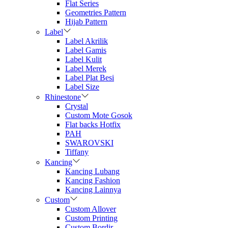
Flat Series
Geometries Pattern
Hijab Pattern
Label
Label Akrilik
Label Gamis
Label Kulit
Label Merek
Label Plat Besi
Label Size
Rhinestone
Crystal
Custom Mote Gosok
Flat backs Hotfix
PAH
SWAROVSKI
Tiffany
Kancing
Kancing Lubang
Kancing Fashion
Kancing Lainnya
Custom
Custom Allover
Custom Printing
Custom Bordir