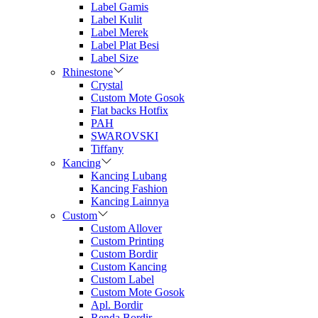
Label Gamis
Label Kulit
Label Merek
Label Plat Besi
Label Size
Rhinestone
Crystal
Custom Mote Gosok
Flat backs Hotfix
PAH
SWAROVSKI
Tiffany
Kancing
Kancing Lubang
Kancing Fashion
Kancing Lainnya
Custom
Custom Allover
Custom Printing
Custom Bordir
Custom Kancing
Custom Label
Custom Mote Gosok
Apl. Bordir
Renda Bordir