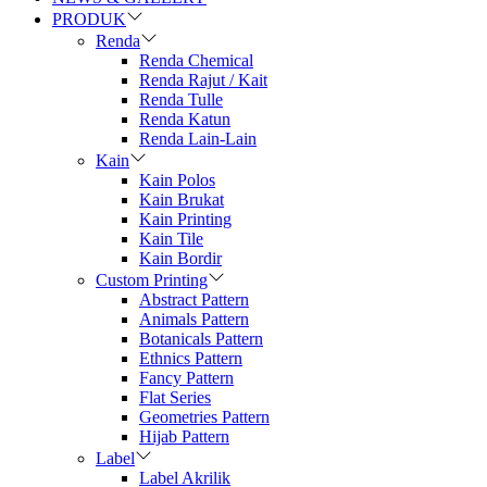
PRODUK
Renda
Renda Chemical
Renda Rajut / Kait
Renda Tulle
Renda Katun
Renda Lain-Lain
Kain
Kain Polos
Kain Brukat
Kain Printing
Kain Tile
Kain Bordir
Custom Printing
Abstract Pattern
Animals Pattern
Botanicals Pattern
Ethnics Pattern
Fancy Pattern
Flat Series
Geometries Pattern
Hijab Pattern
Label
Label Akrilik