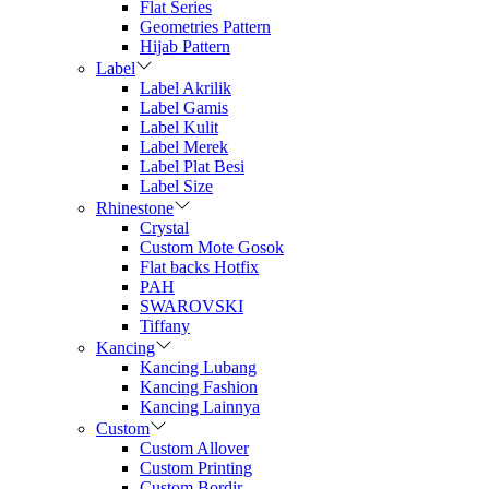
Flat Series
Geometries Pattern
Hijab Pattern
Label
Label Akrilik
Label Gamis
Label Kulit
Label Merek
Label Plat Besi
Label Size
Rhinestone
Crystal
Custom Mote Gosok
Flat backs Hotfix
PAH
SWAROVSKI
Tiffany
Kancing
Kancing Lubang
Kancing Fashion
Kancing Lainnya
Custom
Custom Allover
Custom Printing
Custom Bordir