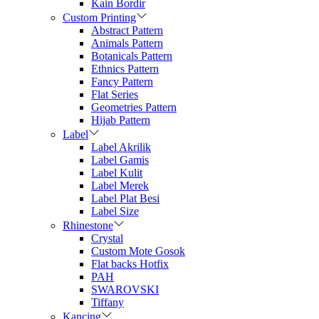
Kain Bordir
Custom Printing
Abstract Pattern
Animals Pattern
Botanicals Pattern
Ethnics Pattern
Fancy Pattern
Flat Series
Geometries Pattern
Hijab Pattern
Label
Label Akrilik
Label Gamis
Label Kulit
Label Merek
Label Plat Besi
Label Size
Rhinestone
Crystal
Custom Mote Gosok
Flat backs Hotfix
PAH
SWAROVSKI
Tiffany
Kancing