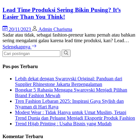
Lead Time Produksi Sering Bikin Pusing? It’s
Easier Than You Think!
20/11/2023
Admin Charisma
Sadar atau tidak, sebagai fashion-preneur kamu pernah atau bahkan
sering mengalami galau karena lead time produksi, kan? Lead…
Selengkapnya
Pos-pos Terbaru
Lebih dekat dengan Swarovski Original: Panduan dari
Supplier Rhinestone Jakarta Berpengalaman
Bongkar 5 Rahasia Mengapa Swarovski Menjadi Pilihan
Brand Fashion Mewah
Tren Fashion Lebaran 2025: Inspirasi Gaya Stylish dan
Nyaman di Hari Raya
Modest Wear : Tidak Hanya untuk Umat Muslim, Tetapi
Trend Dunia dan Peluang Menjadi Eksportir Produk Fashion
Trend Hijab Printing : Usaha Bisnis yang Mudah
Komentar Terbaru