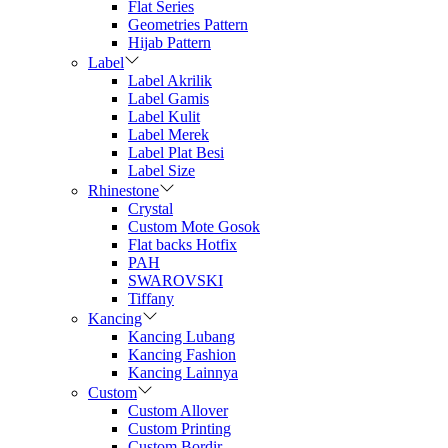
Flat Series
Geometries Pattern
Hijab Pattern
Label
Label Akrilik
Label Gamis
Label Kulit
Label Merek
Label Plat Besi
Label Size
Rhinestone
Crystal
Custom Mote Gosok
Flat backs Hotfix
PAH
SWAROVSKI
Tiffany
Kancing
Kancing Lubang
Kancing Fashion
Kancing Lainnya
Custom
Custom Allover
Custom Printing
Custom Bordir