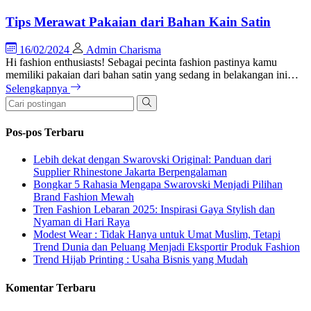
Tips Merawat Pakaian dari Bahan Kain Satin
16/02/2024
Admin Charisma
Hi fashion enthusiasts! Sebagai pecinta fashion pastinya kamu
memiliki pakaian dari bahan satin yang sedang in belakangan ini…
Selengkapnya
Pos-pos Terbaru
Lebih dekat dengan Swarovski Original: Panduan dari
Supplier Rhinestone Jakarta Berpengalaman
Bongkar 5 Rahasia Mengapa Swarovski Menjadi Pilihan
Brand Fashion Mewah
Tren Fashion Lebaran 2025: Inspirasi Gaya Stylish dan
Nyaman di Hari Raya
Modest Wear : Tidak Hanya untuk Umat Muslim, Tetapi
Trend Dunia dan Peluang Menjadi Eksportir Produk Fashion
Trend Hijab Printing : Usaha Bisnis yang Mudah
Komentar Terbaru