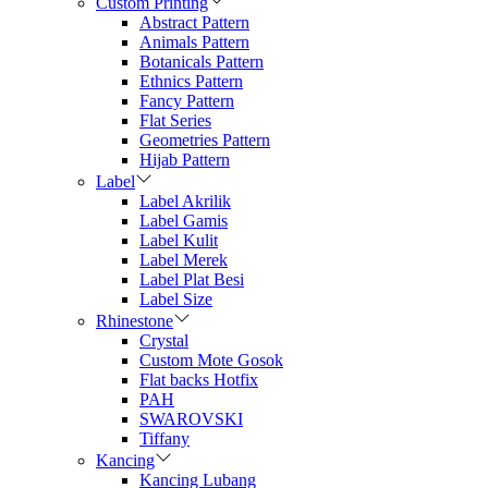
Custom Printing
Abstract Pattern
Animals Pattern
Botanicals Pattern
Ethnics Pattern
Fancy Pattern
Flat Series
Geometries Pattern
Hijab Pattern
Label
Label Akrilik
Label Gamis
Label Kulit
Label Merek
Label Plat Besi
Label Size
Rhinestone
Crystal
Custom Mote Gosok
Flat backs Hotfix
PAH
SWAROVSKI
Tiffany
Kancing
Kancing Lubang