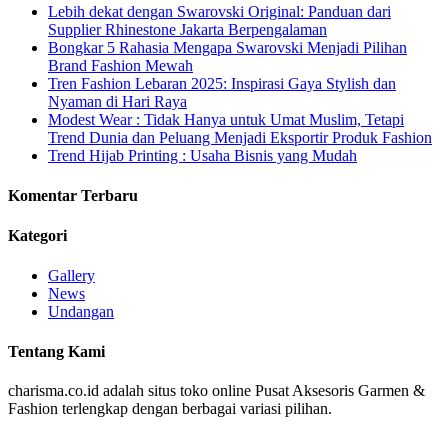
Lebih dekat dengan Swarovski Original: Panduan dari
Supplier Rhinestone Jakarta Berpengalaman
Bongkar 5 Rahasia Mengapa Swarovski Menjadi Pilihan
Brand Fashion Mewah
Tren Fashion Lebaran 2025: Inspirasi Gaya Stylish dan
Nyaman di Hari Raya
Modest Wear : Tidak Hanya untuk Umat Muslim, Tetapi
Trend Dunia dan Peluang Menjadi Eksportir Produk Fashion
Trend Hijab Printing : Usaha Bisnis yang Mudah
Komentar Terbaru
Kategori
Gallery
News
Undangan
Tentang Kami
charisma.co.id adalah situs toko online Pusat Aksesoris Garmen &
Fashion terlengkap dengan berbagai variasi pilihan.