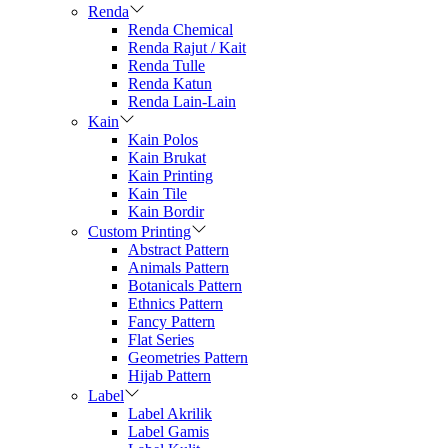
Renda
Renda Chemical
Renda Rajut / Kait
Renda Tulle
Renda Katun
Renda Lain-Lain
Kain
Kain Polos
Kain Brukat
Kain Printing
Kain Tile
Kain Bordir
Custom Printing
Abstract Pattern
Animals Pattern
Botanicals Pattern
Ethnics Pattern
Fancy Pattern
Flat Series
Geometries Pattern
Hijab Pattern
Label
Label Akrilik
Label Gamis