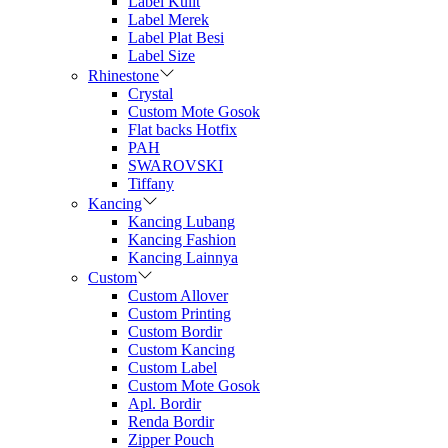
Label Kulit
Label Merek
Label Plat Besi
Label Size
Rhinestone
Crystal
Custom Mote Gosok
Flat backs Hotfix
PAH
SWAROVSKI
Tiffany
Kancing
Kancing Lubang
Kancing Fashion
Kancing Lainnya
Custom
Custom Allover
Custom Printing
Custom Bordir
Custom Kancing
Custom Label
Custom Mote Gosok
Apl. Bordir
Renda Bordir
Zipper Pouch