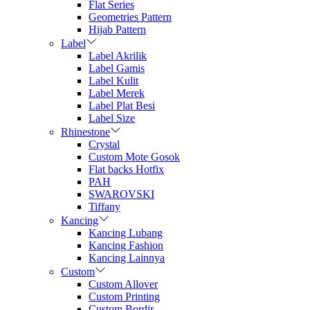
Flat Series
Geometries Pattern
Hijab Pattern
Label
Label Akrilik
Label Gamis
Label Kulit
Label Merek
Label Plat Besi
Label Size
Rhinestone
Crystal
Custom Mote Gosok
Flat backs Hotfix
PAH
SWAROVSKI
Tiffany
Kancing
Kancing Lubang
Kancing Fashion
Kancing Lainnya
Custom
Custom Allover
Custom Printing
Custom Bordir