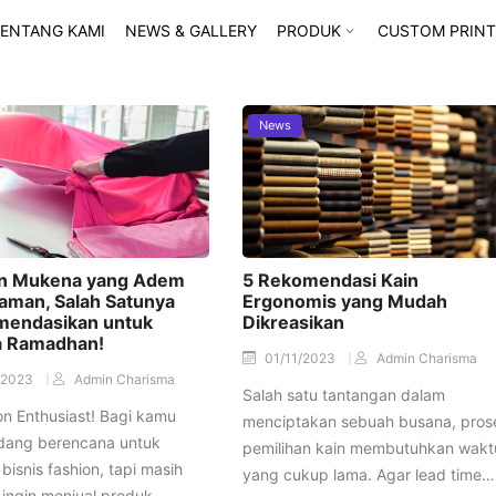
ENTANG KAMI
NEWS & GALLERY
PRODUK
CUSTOM PRINT
News
n Mukena yang Adem
5 Rekomendasi Kain
aman, Salah Satunya
Ergonomis yang Mudah
mendasikan untuk
Dikreasikan
a Ramadhan!
01/11/2023
Admin Charisma
/2023
Admin Charisma
Salah satu tantangan dalam
on Enthusiast! Bagi kamu
menciptakan sebuah busana, pros
dang berencana untuk
pemilihan kain membutuhkan wakt
bisnis fashion, tapi masih
yang cukup lama. Agar lead time…
 ingin menjual produk…