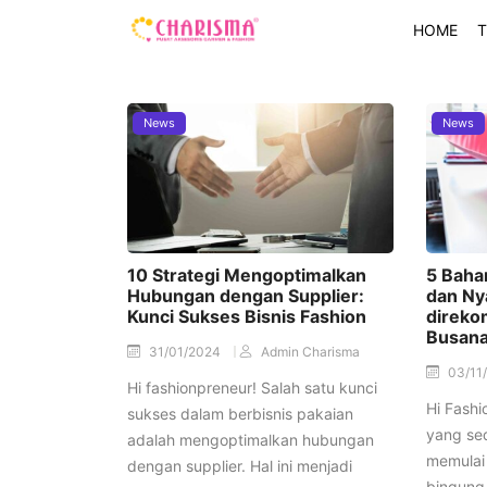
HOME
T
News
News
10 Strategi Mengoptimalkan
5 Baha
Hubungan dengan Supplier:
dan Ny
Kunci Sukses Bisnis Fashion
direko
Busan
31/01/2024
Admin Charisma
03/11
Hi fashionpreneur! Salah satu kunci
Hi Fashi
sukses dalam berbisnis pakaian
yang se
adalah mengoptimalkan hubungan
memulai 
dengan supplier. Hal ini menjadi
bingung