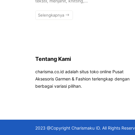
tekstil, menjahit, knitting,…
Selengkapnya
Tentang Kami
charisma.co.id adalah situs toko online Pusat
Aksesoris Garmen & Fashion terlengkap dengan
berbagai variasi pilihan.
2023 @Copyright Charismaku ID. All Rights Reser