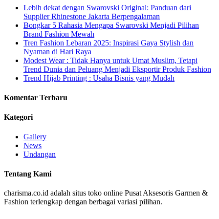
Lebih dekat dengan Swarovski Original: Panduan dari
Supplier Rhinestone Jakarta Berpengalaman
Bongkar 5 Rahasia Mengapa Swarovski Menjadi Pilihan
Brand Fashion Mewah
Tren Fashion Lebaran 2025: Inspirasi Gaya Stylish dan
Nyaman di Hari Raya
Modest Wear : Tidak Hanya untuk Umat Muslim, Tetapi
Trend Dunia dan Peluang Menjadi Eksportir Produk Fashion
Trend Hijab Printing : Usaha Bisnis yang Mudah
Komentar Terbaru
Kategori
Gallery
News
Undangan
Tentang Kami
charisma.co.id adalah situs toko online Pusat Aksesoris Garmen &
Fashion terlengkap dengan berbagai variasi pilihan.