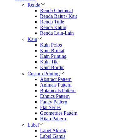
Renda
Renda Chemical
Renda Rajut / Kait
Renda Tulle
Renda Katun
Renda Lain-Lain
Kain
Kain Polos
Kain Brukat
Kain Printing
Kain Tile
Kain Bordir
Custom Printing
Abstract Pattern
Animals Pattern
Botanicals Pattern
Ethnics Pattern
Fancy Pattern
Flat Series
Geometries Pattern
Hijab Pattern
Label
Label Akrilik
Label Gamis