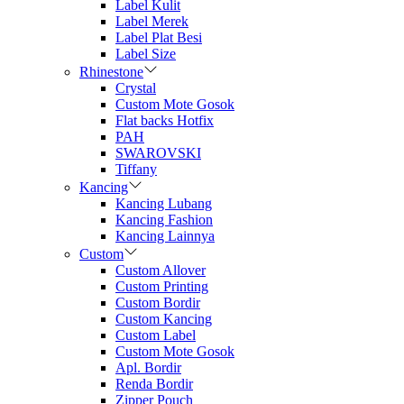
Label Kulit
Label Merek
Label Plat Besi
Label Size
Rhinestone
Crystal
Custom Mote Gosok
Flat backs Hotfix
PAH
SWAROVSKI
Tiffany
Kancing
Kancing Lubang
Kancing Fashion
Kancing Lainnya
Custom
Custom Allover
Custom Printing
Custom Bordir
Custom Kancing
Custom Label
Custom Mote Gosok
Apl. Bordir
Renda Bordir
Zipper Pouch