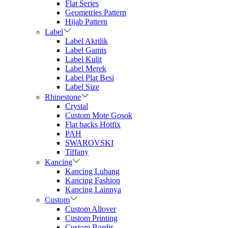
Flat Series
Geometries Pattern
Hijab Pattern
Label
Label Akrilik
Label Gamis
Label Kulit
Label Merek
Label Plat Besi
Label Size
Rhinestone
Crystal
Custom Mote Gosok
Flat backs Hotfix
PAH
SWAROVSKI
Tiffany
Kancing
Kancing Lubang
Kancing Fashion
Kancing Lainnya
Custom
Custom Allover
Custom Printing
Custom Bordir