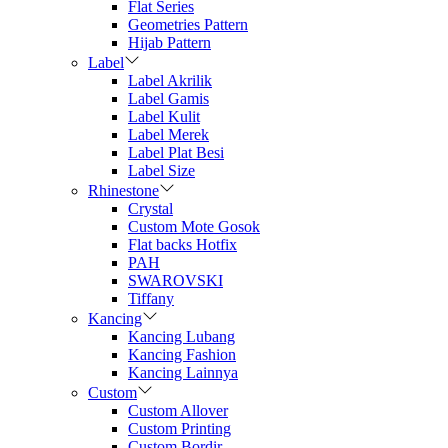
Flat Series
Geometries Pattern
Hijab Pattern
Label
Label Akrilik
Label Gamis
Label Kulit
Label Merek
Label Plat Besi
Label Size
Rhinestone
Crystal
Custom Mote Gosok
Flat backs Hotfix
PAH
SWAROVSKI
Tiffany
Kancing
Kancing Lubang
Kancing Fashion
Kancing Lainnya
Custom
Custom Allover
Custom Printing
Custom Bordir