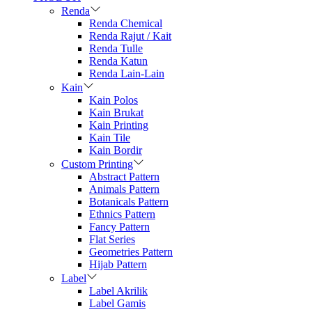
Renda
Renda Chemical
Renda Rajut / Kait
Renda Tulle
Renda Katun
Renda Lain-Lain
Kain
Kain Polos
Kain Brukat
Kain Printing
Kain Tile
Kain Bordir
Custom Printing
Abstract Pattern
Animals Pattern
Botanicals Pattern
Ethnics Pattern
Fancy Pattern
Flat Series
Geometries Pattern
Hijab Pattern
Label
Label Akrilik
Label Gamis