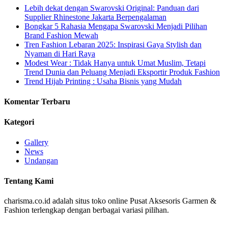
Lebih dekat dengan Swarovski Original: Panduan dari
Supplier Rhinestone Jakarta Berpengalaman
Bongkar 5 Rahasia Mengapa Swarovski Menjadi Pilihan
Brand Fashion Mewah
Tren Fashion Lebaran 2025: Inspirasi Gaya Stylish dan
Nyaman di Hari Raya
Modest Wear : Tidak Hanya untuk Umat Muslim, Tetapi
Trend Dunia dan Peluang Menjadi Eksportir Produk Fashion
Trend Hijab Printing : Usaha Bisnis yang Mudah
Komentar Terbaru
Kategori
Gallery
News
Undangan
Tentang Kami
charisma.co.id adalah situs toko online Pusat Aksesoris Garmen &
Fashion terlengkap dengan berbagai variasi pilihan.