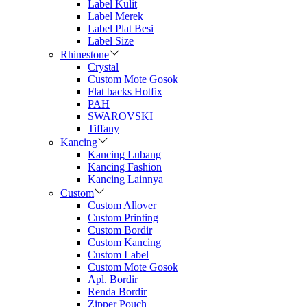
Label Kulit
Label Merek
Label Plat Besi
Label Size
Rhinestone
Crystal
Custom Mote Gosok
Flat backs Hotfix
PAH
SWAROVSKI
Tiffany
Kancing
Kancing Lubang
Kancing Fashion
Kancing Lainnya
Custom
Custom Allover
Custom Printing
Custom Bordir
Custom Kancing
Custom Label
Custom Mote Gosok
Apl. Bordir
Renda Bordir
Zipper Pouch