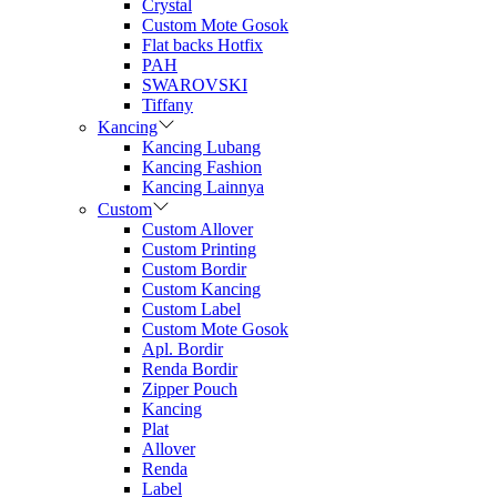
Crystal
Custom Mote Gosok
Flat backs Hotfix
PAH
SWAROVSKI
Tiffany
Kancing
Kancing Lubang
Kancing Fashion
Kancing Lainnya
Custom
Custom Allover
Custom Printing
Custom Bordir
Custom Kancing
Custom Label
Custom Mote Gosok
Apl. Bordir
Renda Bordir
Zipper Pouch
Kancing
Plat
Allover
Renda
Label