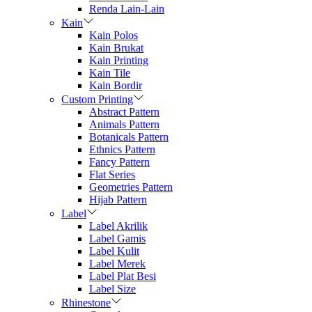
Renda Lain-Lain
Kain
Kain Polos
Kain Brukat
Kain Printing
Kain Tile
Kain Bordir
Custom Printing
Abstract Pattern
Animals Pattern
Botanicals Pattern
Ethnics Pattern
Fancy Pattern
Flat Series
Geometries Pattern
Hijab Pattern
Label
Label Akrilik
Label Gamis
Label Kulit
Label Merek
Label Plat Besi
Label Size
Rhinestone