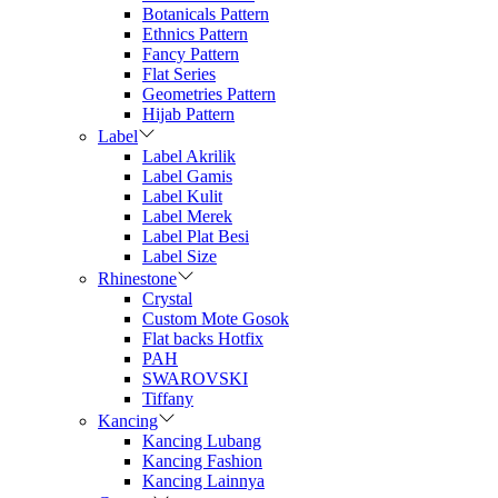
Botanicals Pattern
Ethnics Pattern
Fancy Pattern
Flat Series
Geometries Pattern
Hijab Pattern
Label
Label Akrilik
Label Gamis
Label Kulit
Label Merek
Label Plat Besi
Label Size
Rhinestone
Crystal
Custom Mote Gosok
Flat backs Hotfix
PAH
SWAROVSKI
Tiffany
Kancing
Kancing Lubang
Kancing Fashion
Kancing Lainnya