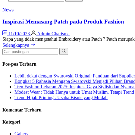
News
Inspirasi Memasang Patch pada Produk Fashion
11/10/2023
Admin Charisma
Siapa yang tidak mengetahui Embroidery atau Patch ? Patch merupaka
Selengkapnya
Pos-pos Terbaru
Lebih dekat dengan Swarovski Original: Panduan dari Supplie
Bongkar 5 Rahasia Mengapa Swarovski Menjadi Pilihan Bra
Tren Fashion Lebaran 2025: Inspirasi Gaya Stylish dan Nyama
Modest Wear : Tidak Hanya untuk Umat Muslim, Tetapi Trend 
Trend Hijab Printing : Usaha Bisnis yang Mudah
Komentar Terbaru
Kategori
Gallery