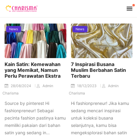
News
News
Kain Satin: Kemewahan
7 Inspirasi Busana
yang Memikat, Namun
Muslim Berbahan Satin
Perlu Perawatan Ekstra
Terbaru
28/08/2024
Admin
18/12/2023
Admin
Charisma
Charisma
Source by pinterest Hi
Hi fashionpreneur! Jika kamu
fashionpreneur! Sebagai
sedang mencari inspirasi
pecinta fashion pastinya kamu
untuk koleksi busana
memiliki pakaian dari bahan
selanjutnya, kamu bisa
satin yang sedang in…
mengeksplorasi bahan satin