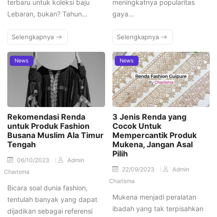
terbaru untuk koleksi baju
meningkatnya popularitas
Lebaran, bukan? Tahun…
gaya…
Selengkapnya
Selengkapnya
News
News
Rekomendasi Renda
3 Jenis Renda yang
untuk Produk Fashion
Cocok Untuk
Busana Muslim Ala Timur
Mempercantik Produk
Tengah
Mukena, Jangan Asal
Pilih
06/10/2023
Admin
22/09/2023
Admin
Charisma
Charisma
Bicara soal dunia fashion,
Mukena menjadi peralatan
tentulah banyak yang dapat
ibadah yang tak terpisahkan
dijadikan sebagai referensi