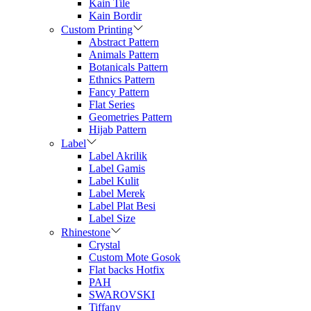
Kain Tile
Kain Bordir
Custom Printing
Abstract Pattern
Animals Pattern
Botanicals Pattern
Ethnics Pattern
Fancy Pattern
Flat Series
Geometries Pattern
Hijab Pattern
Label
Label Akrilik
Label Gamis
Label Kulit
Label Merek
Label Plat Besi
Label Size
Rhinestone
Crystal
Custom Mote Gosok
Flat backs Hotfix
PAH
SWAROVSKI
Tiffany