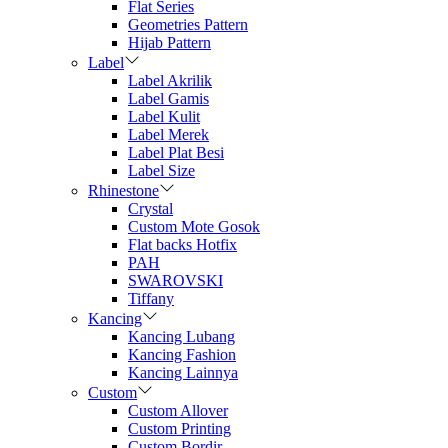
Flat Series
Geometries Pattern
Hijab Pattern
Label
Label Akrilik
Label Gamis
Label Kulit
Label Merek
Label Plat Besi
Label Size
Rhinestone
Crystal
Custom Mote Gosok
Flat backs Hotfix
PAH
SWAROVSKI
Tiffany
Kancing
Kancing Lubang
Kancing Fashion
Kancing Lainnya
Custom
Custom Allover
Custom Printing
Custom Bordir