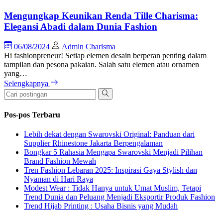
Mengungkap Keunikan Renda Tille Charisma:
Elegansi Abadi dalam Dunia Fashion
06/08/2024
Admin Charisma
Hi fashionpreneur! Setiap elemen desain berperan penting dalam
tampilan dan pesona pakaian. Salah satu elemen atau ornamen
yang…
Selengkapnya
Pos-pos Terbaru
Lebih dekat dengan Swarovski Original: Panduan dari
Supplier Rhinestone Jakarta Berpengalaman
Bongkar 5 Rahasia Mengapa Swarovski Menjadi Pilihan
Brand Fashion Mewah
Tren Fashion Lebaran 2025: Inspirasi Gaya Stylish dan
Nyaman di Hari Raya
Modest Wear : Tidak Hanya untuk Umat Muslim, Tetapi
Trend Dunia dan Peluang Menjadi Eksportir Produk Fashion
Trend Hijab Printing : Usaha Bisnis yang Mudah