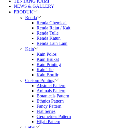
TENTANG KAMI
NEWS & GALLERY
PRODUK
Renda
Renda Chemical
Renda Rajut / Kait
Renda Tulle
Renda Katun
Renda Lain-Lain
Kain
Kain Polos
Kain Brukat
Kain Printing
Kain Tile
Kain Bordir
Custom Printing
Abstract Pattern
Animals Pattern
Botanicals Pattern
Ethnics Pattern
Fancy Pattern
Flat Series
Geometries Pattern
Hijab Pattern
Label