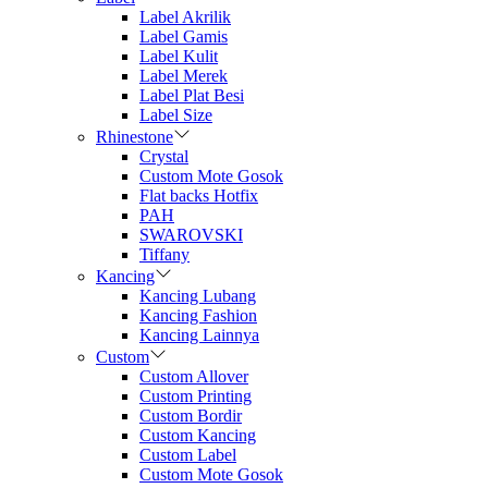
Label Akrilik
Label Gamis
Label Kulit
Label Merek
Label Plat Besi
Label Size
Rhinestone
Crystal
Custom Mote Gosok
Flat backs Hotfix
PAH
SWAROVSKI
Tiffany
Kancing
Kancing Lubang
Kancing Fashion
Kancing Lainnya
Custom
Custom Allover
Custom Printing
Custom Bordir
Custom Kancing
Custom Label
Custom Mote Gosok