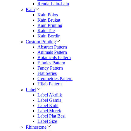
Renda Lain-Lain
Kain
Kain Polos
Kain Brukat
Kain Printing
Kain Tile
Kain Bordir
Custom Printing
Abstract Pattern
Animals Pattern
Botanicals Pattern
Ethnics Pattern
Fancy Pattern
Flat Series
Geometries Pattern
Hijab Pattern
Label
Label Akrilik
Label Gamis
Label Kulit
Label Merek
Label Plat Besi
Label Size
Rhinestone