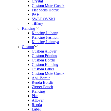
Crystal
Custom Mote Gosok
Flat backs Hotfix
PAH
SWAROVSKI
Tiffany
Kancing
Kancing Lubang
Kancing Fashion
Kancing Lainnya
Custom
Custom Allover
Custom Printing
Custom Bordir
Custom Kancing
Custom Label
Custom Mote Gosok
Apl. Bordir
Renda Bordir
Zipper Pouch
Kancing
Plat
Allover
Renda
Label