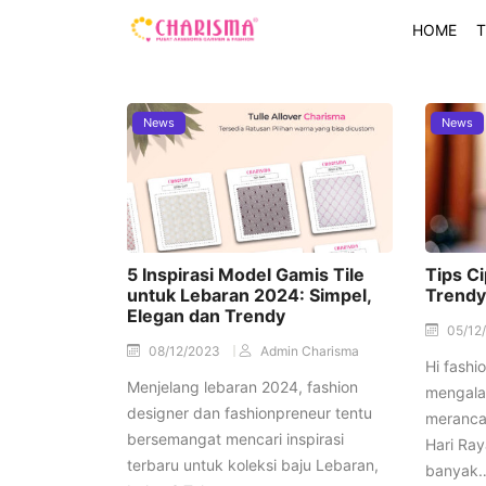
HOME
T
News
News
5 Inspirasi Model Gamis Tile
Tips C
untuk Lebaran 2024: Simpel,
Trendy 
Elegan dan Trendy
05/12
08/12/2023
Admin Charisma
Hi fashi
Menjelang lebaran 2024, fashion
mengalam
designer dan fashionpreneur tentu
meranca
bersemangat mencari inspirasi
Hari Ray
terbaru untuk koleksi baju Lebaran,
banyak