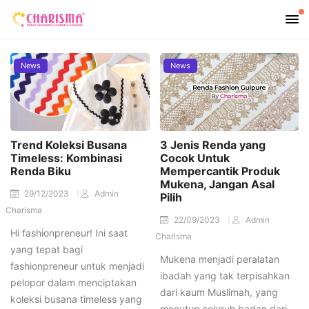
News
News
Trend Koleksi Busana
3 Jenis Renda yang
Timeless: Kombinasi
Cocok Untuk
Renda Biku
Mempercantik Produk
Mukena, Jangan Asal
29/12/2023
Admin
Pilih
Charisma
22/09/2023
Admin
Hi fashionpreneur! Ini saat
Charisma
yang tepat bagi
Mukena menjadi peralatan
fashionpreneur untuk menjadi
ibadah yang tak terpisahkan
pelopor dalam menciptakan
dari kaum Muslimah, yang
koleksi busana timeless yang
menutup seluruh badan dari