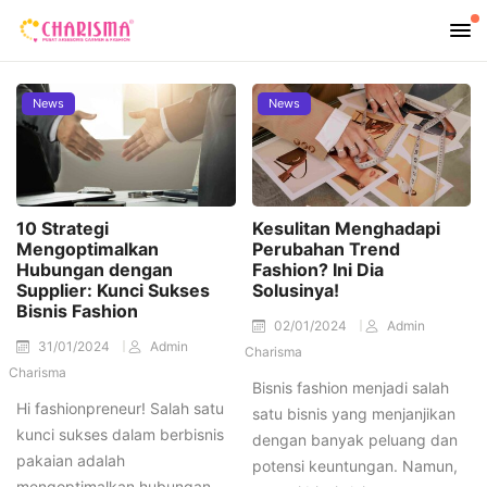
News
News
10 Strategi
Kesulitan Menghadapi
Mengoptimalkan
Perubahan Trend
Hubungan dengan
Fashion? Ini Dia
Supplier: Kunci Sukses
Solusinya!
Bisnis Fashion
02/01/2024
Admin
31/01/2024
Admin
Charisma
Charisma
Bisnis fashion menjadi salah
Hi fashionpreneur! Salah satu
satu bisnis yang menjanjikan
kunci sukses dalam berbisnis
dengan banyak peluang dan
pakaian adalah
potensi keuntungan. Namun,
mengoptimalkan hubungan