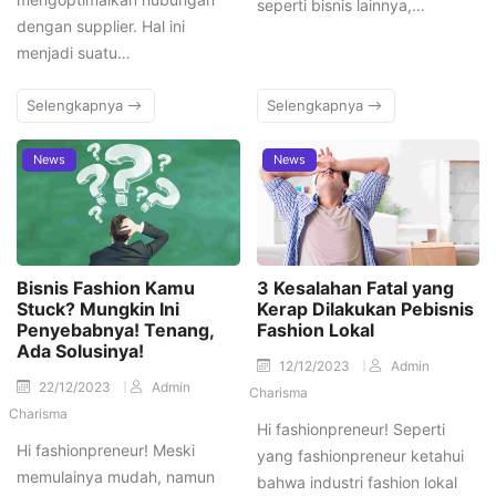
seperti bisnis lainnya,…
dengan supplier. Hal ini
menjadi suatu…
Selengkapnya
Selengkapnya
News
News
Bisnis Fashion Kamu
3 Kesalahan Fatal yang
Stuck? Mungkin Ini
Kerap Dilakukan Pebisnis
Penyebabnya! Tenang,
Fashion Lokal
Ada Solusinya!
12/12/2023
Admin
22/12/2023
Admin
Charisma
Charisma
Hi fashionpreneur! Seperti
Hi fashionpreneur! Meski
yang fashionpreneur ketahui
memulainya mudah, namun
bahwa industri fashion lokal