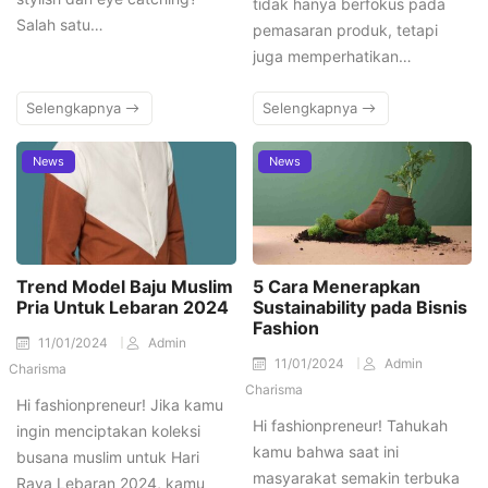
tidak hanya berfokus pada
Salah satu…
pemasaran produk, tetapi
juga memperhatikan…
Selengkapnya
Selengkapnya
News
News
Trend Model Baju Muslim
5 Cara Menerapkan
Pria Untuk Lebaran 2024
Sustainability pada Bisnis
Fashion
11/01/2024
Admin
11/01/2024
Admin
Charisma
Charisma
Hi fashionpreneur! Jika kamu
Hi fashionpreneur! Tahukah
ingin menciptakan koleksi
kamu bahwa saat ini
busana muslim untuk Hari
masyarakat semakin terbuka
Raya Lebaran 2024, kamu