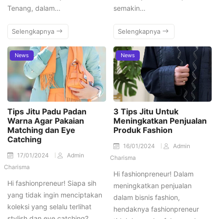
Tenang, dalam…
semakin…
Selengkapnya
Selengkapnya
News
News
Tips Jitu Padu Padan
3 Tips Jitu Untuk
Warna Agar Pakaian
Meningkatkan Penjualan
Matching dan Eye
Produk Fashion
Catching
16/01/2024
Admin
17/01/2024
Admin
Charisma
Charisma
Hi fashionpreneur! Dalam
Hi fashionpreneur! Siapa sih
meningkatkan penjualan
yang tidak ingin menciptakan
dalam bisnis fashion,
koleksi yang selalu terlihat
hendaknya fashionpreneur
stylish dan eye catching?