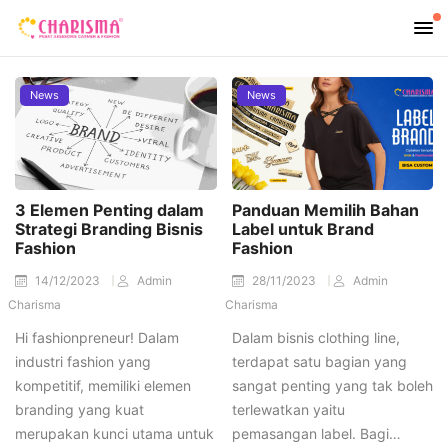
News
News
3 Elemen Penting dalam
Panduan Memilih Bahan
Strategi Branding Bisnis
Label untuk Brand
Fashion
Fashion
14/12/2023
Admin
28/11/2023
Admin
Charisma
Charisma
Hi fashionpreneur! Dalam
Dalam bisnis clothing line,
industri fashion yang
terdapat satu bagian yang
kompetitif, memiliki elemen
sangat penting yang tak boleh
branding yang kuat
terlewatkan yaitu
merupakan kunci utama untuk
pemasangan label. Bagi…