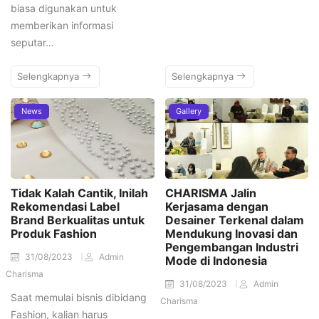
biasa digunakan untuk
memberikan informasi
seputar…
Selengkapnya
Selengkapnya
News
Gallery
Tidak Kalah Cantik, Inilah
CHARISMA Jalin
Rekomendasi Label
Kerjasama dengan
Brand Berkualitas untuk
Desainer Terkenal dalam
Produk Fashion
Mendukung Inovasi dan
Pengembangan Industri
31/08/2023
Admin
Mode di Indonesia
Charisma
31/08/2023
Admin
Saat memulai bisnis dibidang
Charisma
Fashion, kalian harus