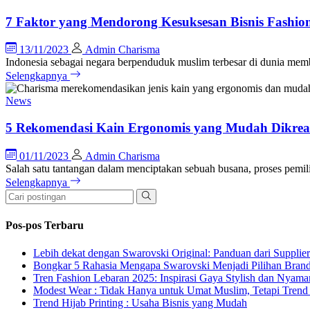
7 Faktor yang Mendorong Kesuksesan Bisnis Fashion
13/11/2023
Admin Charisma
Indonesia sebagai negara berpenduduk muslim terbesar di dunia mem
Selengkapnya
News
5 Rekomendasi Kain Ergonomis yang Mudah Dikrea
01/11/2023
Admin Charisma
Salah satu tantangan dalam menciptakan sebuah busana, proses pem
Selengkapnya
Pos-pos Terbaru
Lebih dekat dengan Swarovski Original: Panduan dari Supplie
Bongkar 5 Rahasia Mengapa Swarovski Menjadi Pilihan Bra
Tren Fashion Lebaran 2025: Inspirasi Gaya Stylish dan Nyama
Modest Wear : Tidak Hanya untuk Umat Muslim, Tetapi Trend 
Trend Hijab Printing : Usaha Bisnis yang Mudah