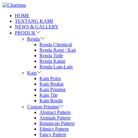
HOME
TENTANG KAMI
NEWS & GALLERY
PRODUK
Renda
Renda Chemical
Renda Rajut / Kait
Renda Tulle
Renda Katun
Renda Lain-Lain
Kain
Kain Polos
Kain Brukat
Kain Printing
Kain Tile
Kain Bordir
Custom Printing
Abstract Pattern
Animals Pattern
Botanicals Pattern
Ethnics Pattern
Fancy Pattern