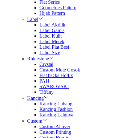
Flat Series
Geometries Pattern
Hijab Pattern
Label
Label Akrilik
Label Gamis
Label Kulit
Label Merek
Label Plat Besi
Label Size
Rhinestone
Crystal
Custom Mote Gosok
Flat backs Hotfix
PAH
SWAROVSKI
Tiffany
Kancing
Kancing Lubang
Kancing Fashion
Kancing Lainnya
Custom
Custom Allover
Custom Printing
Custom Bordir