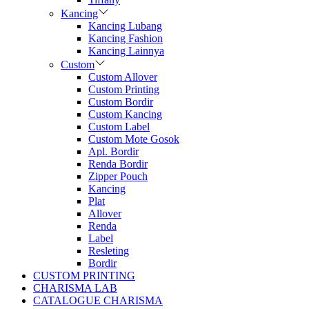
Kancing
Kancing Lubang
Kancing Fashion
Kancing Lainnya
Custom
Custom Allover
Custom Printing
Custom Bordir
Custom Kancing
Custom Label
Custom Mote Gosok
Apl. Bordir
Renda Bordir
Zipper Pouch
Kancing
Plat
Allover
Renda
Label
Resleting
Bordir
CUSTOM PRINTING
CHARISMA LAB
CATALOGUE CHARISMA