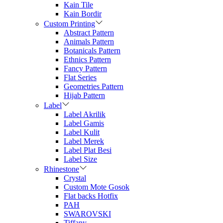
Kain Tile
Kain Bordir
Custom Printing
Abstract Pattern
Animals Pattern
Botanicals Pattern
Ethnics Pattern
Fancy Pattern
Flat Series
Geometries Pattern
Hijab Pattern
Label
Label Akrilik
Label Gamis
Label Kulit
Label Merek
Label Plat Besi
Label Size
Rhinestone
Crystal
Custom Mote Gosok
Flat backs Hotfix
PAH
SWAROVSKI
Tiffany