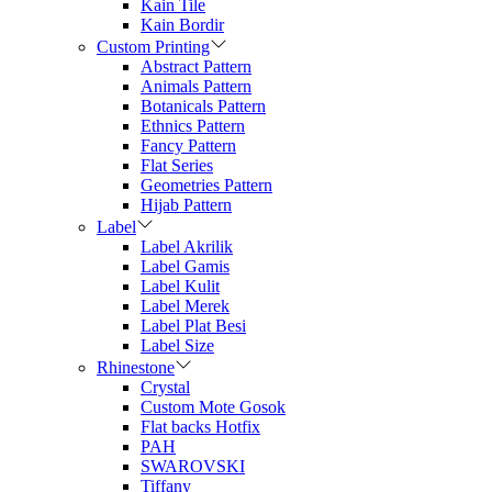
Kain Tile
Kain Bordir
Custom Printing
Abstract Pattern
Animals Pattern
Botanicals Pattern
Ethnics Pattern
Fancy Pattern
Flat Series
Geometries Pattern
Hijab Pattern
Label
Label Akrilik
Label Gamis
Label Kulit
Label Merek
Label Plat Besi
Label Size
Rhinestone
Crystal
Custom Mote Gosok
Flat backs Hotfix
PAH
SWAROVSKI
Tiffany