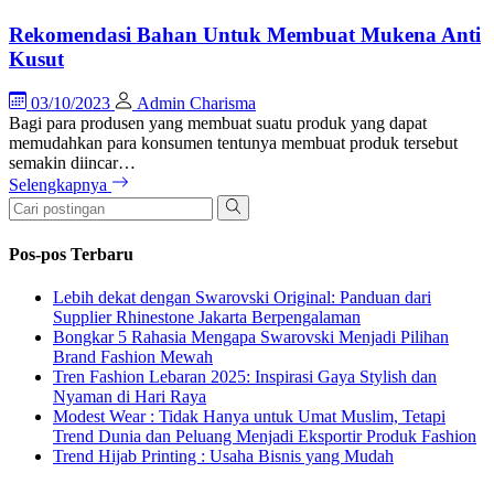
Rekomendasi Bahan Untuk Membuat Mukena Anti
Kusut
03/10/2023
Admin Charisma
Bagi para produsen yang membuat suatu produk yang dapat
memudahkan para konsumen tentunya membuat produk tersebut
semakin diincar…
Selengkapnya
Pos-pos Terbaru
Lebih dekat dengan Swarovski Original: Panduan dari
Supplier Rhinestone Jakarta Berpengalaman
Bongkar 5 Rahasia Mengapa Swarovski Menjadi Pilihan
Brand Fashion Mewah
Tren Fashion Lebaran 2025: Inspirasi Gaya Stylish dan
Nyaman di Hari Raya
Modest Wear : Tidak Hanya untuk Umat Muslim, Tetapi
Trend Dunia dan Peluang Menjadi Eksportir Produk Fashion
Trend Hijab Printing : Usaha Bisnis yang Mudah