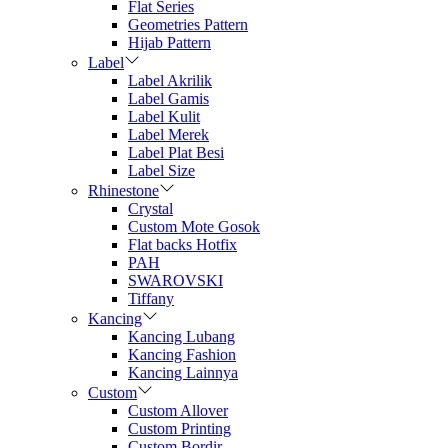
Flat Series
Geometries Pattern
Hijab Pattern
Label
Label Akrilik
Label Gamis
Label Kulit
Label Merek
Label Plat Besi
Label Size
Rhinestone
Crystal
Custom Mote Gosok
Flat backs Hotfix
PAH
SWAROVSKI
Tiffany
Kancing
Kancing Lubang
Kancing Fashion
Kancing Lainnya
Custom
Custom Allover
Custom Printing
Custom Bordir