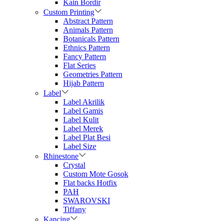
Kain Bordir
Custom Printing
Abstract Pattern
Animals Pattern
Botanicals Pattern
Ethnics Pattern
Fancy Pattern
Flat Series
Geometries Pattern
Hijab Pattern
Label
Label Akrilik
Label Gamis
Label Kulit
Label Merek
Label Plat Besi
Label Size
Rhinestone
Crystal
Custom Mote Gosok
Flat backs Hotfix
PAH
SWAROVSKI
Tiffany
Kancing