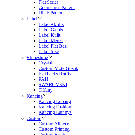
Flat Series
Geometries Pattern
Hijab Pattern
Label
Label Akrilik
Label Gamis
Label Kulit
Label Merek
Label Plat Besi
Label Size
Rhinestone
Crystal
Custom Mote Gosok
Flat backs Hotfix
PAH
SWAROVSKI
Tiffany
Kancing
Kancing Lubang
Kancing Fashion
Kancing Lainnya
Custom
Custom Allover
Custom Printing
Custom Bordir