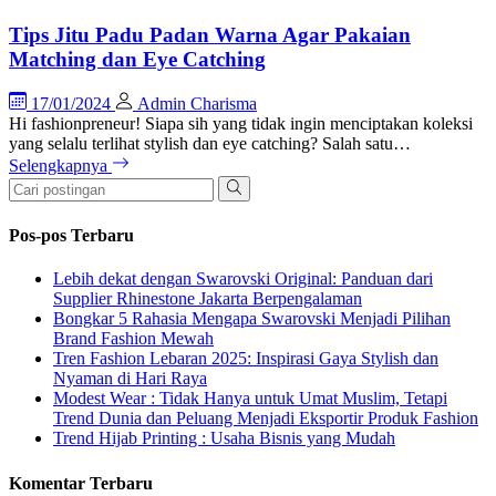
Tips Jitu Padu Padan Warna Agar Pakaian
Matching dan Eye Catching
17/01/2024
Admin Charisma
Hi fashionpreneur! Siapa sih yang tidak ingin menciptakan koleksi
yang selalu terlihat stylish dan eye catching? Salah satu…
Selengkapnya
Pos-pos Terbaru
Lebih dekat dengan Swarovski Original: Panduan dari
Supplier Rhinestone Jakarta Berpengalaman
Bongkar 5 Rahasia Mengapa Swarovski Menjadi Pilihan
Brand Fashion Mewah
Tren Fashion Lebaran 2025: Inspirasi Gaya Stylish dan
Nyaman di Hari Raya
Modest Wear : Tidak Hanya untuk Umat Muslim, Tetapi
Trend Dunia dan Peluang Menjadi Eksportir Produk Fashion
Trend Hijab Printing : Usaha Bisnis yang Mudah
Komentar Terbaru