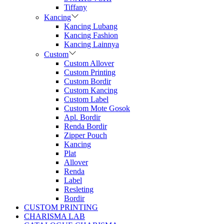
Tiffany
Kancing
Kancing Lubang
Kancing Fashion
Kancing Lainnya
Custom
Custom Allover
Custom Printing
Custom Bordir
Custom Kancing
Custom Label
Custom Mote Gosok
Apl. Bordir
Renda Bordir
Zipper Pouch
Kancing
Plat
Allover
Renda
Label
Resleting
Bordir
CUSTOM PRINTING
CHARISMA LAB