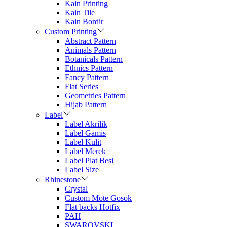
Kain Printing
Kain Tile
Kain Bordir
Custom Printing
Abstract Pattern
Animals Pattern
Botanicals Pattern
Ethnics Pattern
Fancy Pattern
Flat Series
Geometries Pattern
Hijab Pattern
Label
Label Akrilik
Label Gamis
Label Kulit
Label Merek
Label Plat Besi
Label Size
Rhinestone
Crystal
Custom Mote Gosok
Flat backs Hotfix
PAH
SWAROVSKI