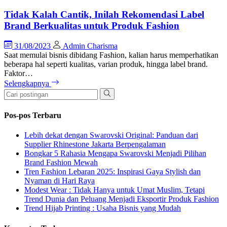
Tidak Kalah Cantik, Inilah Rekomendasi Label
Brand Berkualitas untuk Produk Fashion
31/08/2023
Admin Charisma
Saat memulai bisnis dibidang Fashion, kalian harus memperhatikan
beberapa hal seperti kualitas, varian produk, hingga label brand.
Faktor…
Selengkapnya
Pos-pos Terbaru
Lebih dekat dengan Swarovski Original: Panduan dari
Supplier Rhinestone Jakarta Berpengalaman
Bongkar 5 Rahasia Mengapa Swarovski Menjadi Pilihan
Brand Fashion Mewah
Tren Fashion Lebaran 2025: Inspirasi Gaya Stylish dan
Nyaman di Hari Raya
Modest Wear : Tidak Hanya untuk Umat Muslim, Tetapi
Trend Dunia dan Peluang Menjadi Eksportir Produk Fashion
Trend Hijab Printing : Usaha Bisnis yang Mudah