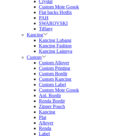
Crystal
Custom Mote Gosok
Flat backs Hotfix
PAH
SWAROVSKI
Tiffany
Kancing
Kancing Lubang
Kancing Fashion
Kancing Lainnya
Custom
Custom Allover
Custom Printing
Custom Bordir
Custom Kancing
Custom Label
Custom Mote Gosok
Apl. Bordir
Renda Bordir
Zipper Pouch
Kancing
Plat
Allover
Renda
Label