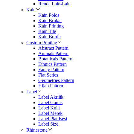
Renda Lain-Lain
Kain
Kain Polos
Kain Brukat
Kain Printing
Kain Tile
Kain Bordir
Custom Printing
Abstract Pattern
Animals Pattern
Botanicals Pattern
Ethnics Pattern
Fancy Pattern
Flat Series
Geometries Pattern
Hijab Pattern
Label
Label Akrilik
Label Gamis
Label Kulit
Label Merek
Label Plat Besi
Label Size
Rhinestone