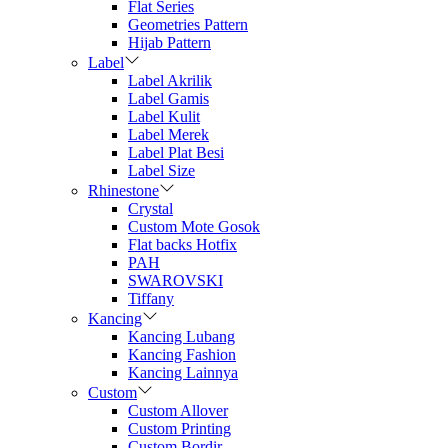
Flat Series
Geometries Pattern
Hijab Pattern
Label
Label Akrilik
Label Gamis
Label Kulit
Label Merek
Label Plat Besi
Label Size
Rhinestone
Crystal
Custom Mote Gosok
Flat backs Hotfix
PAH
SWAROVSKI
Tiffany
Kancing
Kancing Lubang
Kancing Fashion
Kancing Lainnya
Custom
Custom Allover
Custom Printing
Custom Bordir