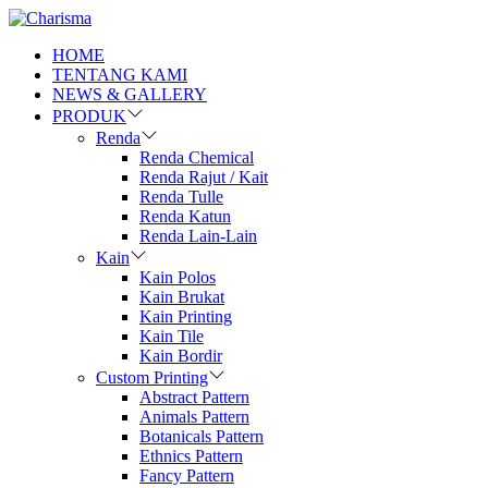
HOME
TENTANG KAMI
NEWS & GALLERY
PRODUK
Renda
Renda Chemical
Renda Rajut / Kait
Renda Tulle
Renda Katun
Renda Lain-Lain
Kain
Kain Polos
Kain Brukat
Kain Printing
Kain Tile
Kain Bordir
Custom Printing
Abstract Pattern
Animals Pattern
Botanicals Pattern
Ethnics Pattern
Fancy Pattern