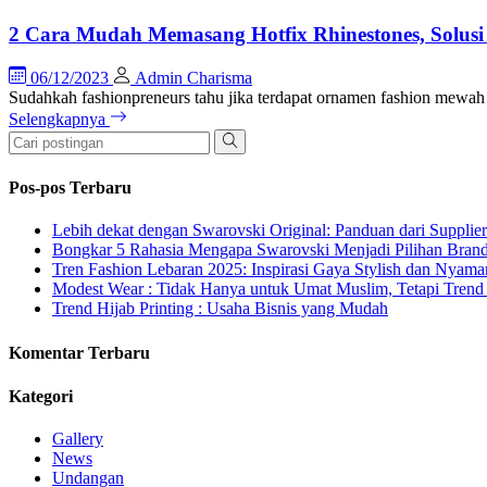
2 Cara Mudah Memasang Hotfix Rhinestones, Solusi
06/12/2023
Admin Charisma
Sudahkah fashionpreneurs tahu jika terdapat ornamen fashion mewa
Selengkapnya
Pos-pos Terbaru
Lebih dekat dengan Swarovski Original: Panduan dari Supplie
Bongkar 5 Rahasia Mengapa Swarovski Menjadi Pilihan Bra
Tren Fashion Lebaran 2025: Inspirasi Gaya Stylish dan Nyama
Modest Wear : Tidak Hanya untuk Umat Muslim, Tetapi Trend 
Trend Hijab Printing : Usaha Bisnis yang Mudah
Komentar Terbaru
Kategori
Gallery
News
Undangan