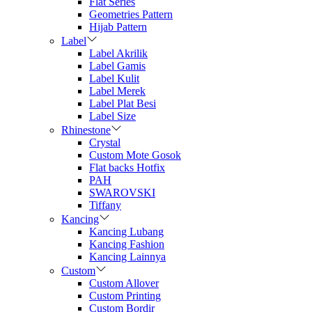
Flat Series
Geometries Pattern
Hijab Pattern
Label
Label Akrilik
Label Gamis
Label Kulit
Label Merek
Label Plat Besi
Label Size
Rhinestone
Crystal
Custom Mote Gosok
Flat backs Hotfix
PAH
SWAROVSKI
Tiffany
Kancing
Kancing Lubang
Kancing Fashion
Kancing Lainnya
Custom
Custom Allover
Custom Printing
Custom Bordir