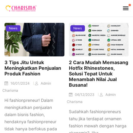
News
News
3 Tips Jitu Untuk
2 Cara Mudah Memasang
Meningkatkan Penjualan
Hotfix Rhinestones,
Produk Fashion
Solusi Tepat Untuk
Menambah Nilai Jual
16/01/2024
Admin
Busana!
Charisma
06/12/2023
Admin
Hi fashionpreneur! Dalam
Charisma
meningkatkan penjualan
Sudahkah fashionpreneurs
dalam bisnis fashion,
tahu jika terdapat ornamen
hendaknya fashionpreneur
fashion mewah dengan harga
tidak hanya berfokus pada
ekonomis? Jika