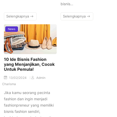
bisnis…
Selengkapnya
Selengkapnya
News
10 Ide Bisnis Fashion
yang Menjanjikan, Cocok
Untuk Pemula!
13/02/2024
Admin
Charisma
Jika kamu seorang pecinta
fashion dan ingin menjadi
fashionpreneur yang memiliki
bisnis fashion sendiri,