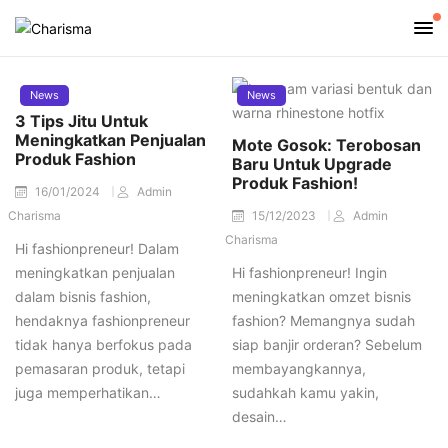
News
News
3 Tips Jitu Untuk
Meningkatkan Penjualan
Mote Gosok: Terobosan
Produk Fashion
Baru Untuk Upgrade
Produk Fashion!
16/01/2024
Admin
Charisma
15/12/2023
Admin
Charisma
Hi fashionpreneur! Dalam
meningkatkan penjualan
Hi fashionpreneur! Ingin
dalam bisnis fashion,
meningkatkan omzet bisnis
hendaknya fashionpreneur
fashion? Memangnya sudah
tidak hanya berfokus pada
siap banjir orderan? Sebelum
pemasaran produk, tetapi
membayangkannya,
juga memperhatikan…
sudahkah kamu yakin,
desain…