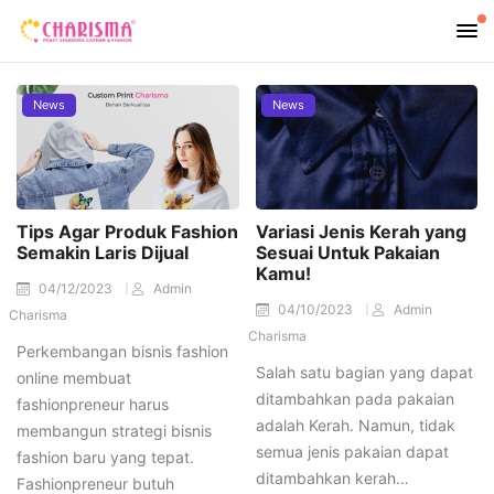
News
News
Tips Agar Produk Fashion
Variasi Jenis Kerah yang
Semakin Laris Dijual
Sesuai Untuk Pakaian
Kamu!
04/12/2023
Admin
04/10/2023
Admin
Charisma
Charisma
Perkembangan bisnis fashion
Salah satu bagian yang dapat
online membuat
ditambahkan pada pakaian
fashionpreneur harus
adalah Kerah. Namun, tidak
membangun strategi bisnis
semua jenis pakaian dapat
fashion baru yang tepat.
ditambahkan kerah…
Fashionpreneur butuh