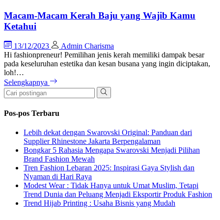
Macam-Macam Kerah Baju yang Wajib Kamu
Ketahui
13/12/2023
Admin Charisma
Hi fashionpreneur! Pemilihan jenis kerah memiliki dampak besar
pada keseluruhan estetika dan kesan busana yang ingin diciptakan,
loh!…
Selengkapnya
Pos-pos Terbaru
Lebih dekat dengan Swarovski Original: Panduan dari
Supplier Rhinestone Jakarta Berpengalaman
Bongkar 5 Rahasia Mengapa Swarovski Menjadi Pilihan
Brand Fashion Mewah
Tren Fashion Lebaran 2025: Inspirasi Gaya Stylish dan
Nyaman di Hari Raya
Modest Wear : Tidak Hanya untuk Umat Muslim, Tetapi
Trend Dunia dan Peluang Menjadi Eksportir Produk Fashion
Trend Hijab Printing : Usaha Bisnis yang Mudah