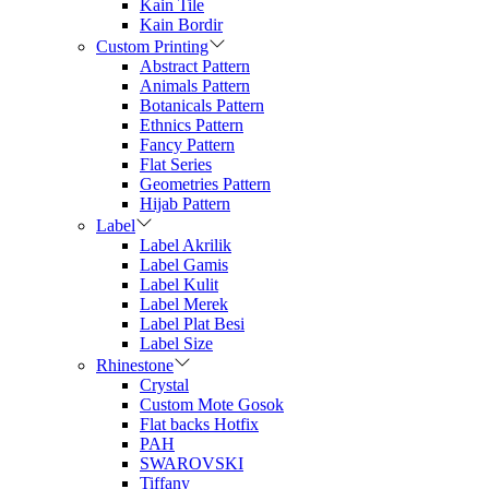
Kain Tile
Kain Bordir
Custom Printing
Abstract Pattern
Animals Pattern
Botanicals Pattern
Ethnics Pattern
Fancy Pattern
Flat Series
Geometries Pattern
Hijab Pattern
Label
Label Akrilik
Label Gamis
Label Kulit
Label Merek
Label Plat Besi
Label Size
Rhinestone
Crystal
Custom Mote Gosok
Flat backs Hotfix
PAH
SWAROVSKI
Tiffany