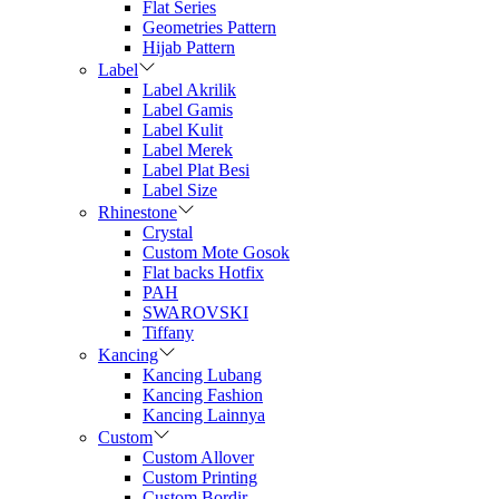
Flat Series
Geometries Pattern
Hijab Pattern
Label
Label Akrilik
Label Gamis
Label Kulit
Label Merek
Label Plat Besi
Label Size
Rhinestone
Crystal
Custom Mote Gosok
Flat backs Hotfix
PAH
SWAROVSKI
Tiffany
Kancing
Kancing Lubang
Kancing Fashion
Kancing Lainnya
Custom
Custom Allover
Custom Printing
Custom Bordir