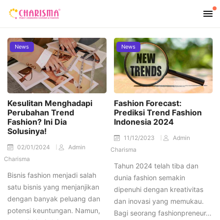
News
News
Kesulitan Menghadapi
Fashion Forecast:
Perubahan Trend
Prediksi Trend Fashion
Fashion? Ini Dia
Indonesia 2024
Solusinya!
11/12/2023
Admin
02/01/2024
Admin
Charisma
Charisma
Tahun 2024 telah tiba dan
Bisnis fashion menjadi salah
dunia fashion semakin
satu bisnis yang menjanjikan
dipenuhi dengan kreativitas
dengan banyak peluang dan
dan inovasi yang memukau.
potensi keuntungan. Namun,
Bagi seorang fashionpreneur…