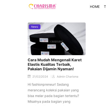
HOME
T
News
Cara Mudah Mengenali Karet
Elastis Kualitas Terbaik,
Pakaian Dijamin Nyaman!
21/02/2024
Admin Charisma
Hi fashionpreneur! Sedang
merancang koleksi pakaian yang
bisa melar pada bagian tertentu?
Misalnya pada bagian yang