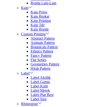
Renda Lain-Lain
Kain
Kain Polos
Kain Brukat
Kain Printing
Kain Tile
Kain Bordir
Custom Printing
Abstract Pattern
Animals Pattern
Botanicals Pattern
Ethnics Pattern
Fancy Pattern
Flat Series
Geometries Pattern
Hijab Pattern
Label
Label Akrilik
Label Gamis
Label Kulit
Label Merek
Label Plat Besi
Label Size
Rhinestone