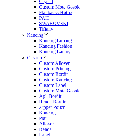
Crystal
Custom Mote Gosok
Flat backs Hotfix
PAH
SWAROVSKI
Tiffany
Kancing
Kancing Lubang
Kancing Fashion
Kancing Lainnya
Custom
Custom Allover
Custom Printing
Custom Bordir
Custom Kancing
Custom Label
Custom Mote Gosok
Apl. Bordir
Renda Bordir
Zipper Pouch
Kancing
Plat
Allover
Renda
Label