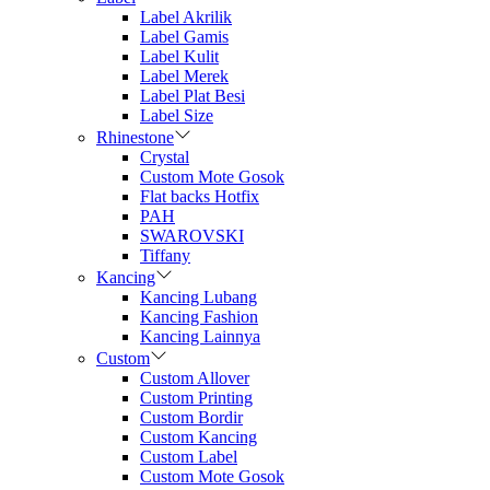
Label Akrilik
Label Gamis
Label Kulit
Label Merek
Label Plat Besi
Label Size
Rhinestone
Crystal
Custom Mote Gosok
Flat backs Hotfix
PAH
SWAROVSKI
Tiffany
Kancing
Kancing Lubang
Kancing Fashion
Kancing Lainnya
Custom
Custom Allover
Custom Printing
Custom Bordir
Custom Kancing
Custom Label
Custom Mote Gosok