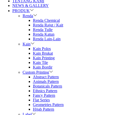
TENTANG KAMI
NEWS & GALLERY
PRODUK
Renda
Renda Chemical
Renda Rajut / Kait
Renda Tulle
Renda Katun
Renda Lain-Lain
Kain
Kain Polos
Kain Brukat
Kain Printing
Kain Tile
Kain Bordir
Custom Printing
Abstract Pattern
Animals Pattern
Botanicals Pattern
Ethnics Pattern
Fancy Pattern
Flat Series
Geometries Pattern
Hijab Pattern
Label