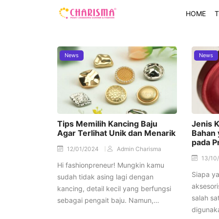
HOME
T
News
News
Tips Memilih Kancing Baju
Jenis 
Agar Terlihat Unik dan Menarik
Bahan 
pada P
12/01/2024
Admin Charisma
13/10
Hi fashionpreneur! Mungkin kamu
Siapa y
sudah tidak asing lagi dengan
aksesori
kancing, detail kecil yang berfungsi
salah sa
sebagai pengait baju. Namun,…
digunak