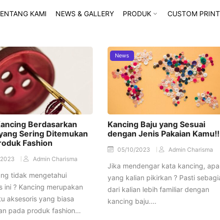
ENTANG KAMI
NEWS & GALLERY
PRODUK
CUSTOM PRINT
News
Kancing Berdasarkan
Kancing Baju yang Sesuai
yang Sering Ditemukan
dengan Jenis Pakaian Kamu!!
roduk Fashion
05/10/2023
Admin Charisma
/2023
Admin Charisma
Jika mendengar kata kancing, apa
ang tidak mengetahui
yang kalian pikirkan ? Pasti sebagi
s ini ? Kancing merupakan
dari kalian lebih familiar dengan
tu aksesoris yang biasa
kancing baju.…
an pada produk fashion…