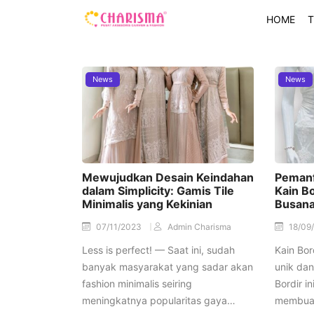
HOME
T
News
News
Mewujudkan Desain Keindahan
Pemanf
dalam Simplicity: Gamis Tile
Kain B
Minimalis yang Kekinian
Busan
07/11/2023
Admin Charisma
18/09
Less is perfect! — Saat ini, sudah
Kain Bor
banyak masyarakat yang sadar akan
unik dan
fashion minimalis seiring
Bordir i
meningkatnya popularitas gaya…
membuat