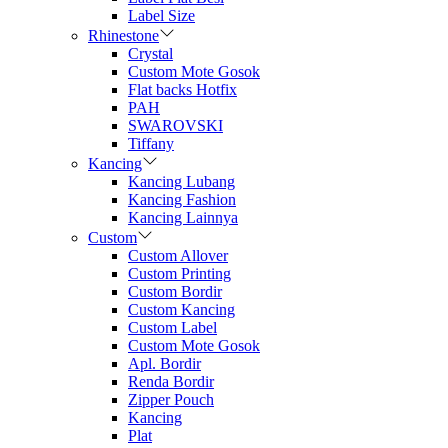
Label Size
Rhinestone
Crystal
Custom Mote Gosok
Flat backs Hotfix
PAH
SWAROVSKI
Tiffany
Kancing
Kancing Lubang
Kancing Fashion
Kancing Lainnya
Custom
Custom Allover
Custom Printing
Custom Bordir
Custom Kancing
Custom Label
Custom Mote Gosok
Apl. Bordir
Renda Bordir
Zipper Pouch
Kancing
Plat