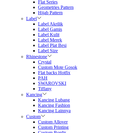
Flat Series
Geometries Pattern
Hijab Pattern
Label
Label Akrilik
Label Gamis
Label Kulit
Label Merek
Label Plat Besi
Label Size
Rhinestone
Crystal
Custom Mote Gosok
Flat backs Hotfix
PAH
SWAROVSKI
Tiffany
Kancing
Kancing Lubang
Kancing Fashion
Kancing Lainnya
Custom
Custom Allover
Custom Printing
Custom Bordir