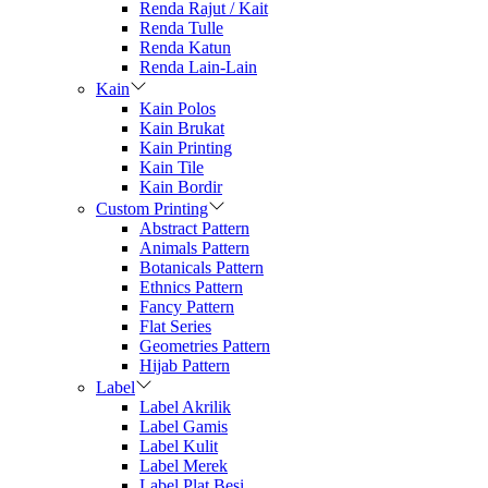
Renda Rajut / Kait
Renda Tulle
Renda Katun
Renda Lain-Lain
Kain
Kain Polos
Kain Brukat
Kain Printing
Kain Tile
Kain Bordir
Custom Printing
Abstract Pattern
Animals Pattern
Botanicals Pattern
Ethnics Pattern
Fancy Pattern
Flat Series
Geometries Pattern
Hijab Pattern
Label
Label Akrilik
Label Gamis
Label Kulit
Label Merek
Label Plat Besi