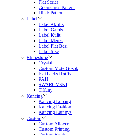
Flat Series
Geometries Pattern
Hijab Pattern
Label
Label Akrilik
Label Gamis
Label Kulit
Label Merek
Label Plat Besi
Label Size
Rhinestone
Crystal
Custom Mote Gosok
Flat backs Hotfix
PAH
SWAROVSKI
Tiffany
Kancing
Kancing Lubang
Kancing Fashion
Kancing Lainnya
Custom
Custom Allover
Custom Printing
Custom Bordir