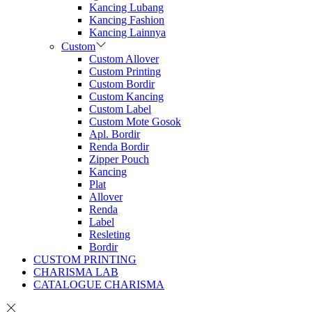
Kancing Lubang
Kancing Fashion
Kancing Lainnya
Custom
Custom Allover
Custom Printing
Custom Bordir
Custom Kancing
Custom Label
Custom Mote Gosok
Apl. Bordir
Renda Bordir
Zipper Pouch
Kancing
Plat
Allover
Renda
Label
Resleting
Bordir
CUSTOM PRINTING
CHARISMA LAB
CATALOGUE CHARISMA