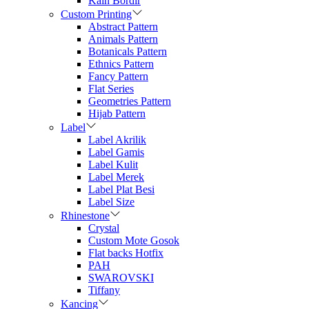
Kain Bordir
Custom Printing
Abstract Pattern
Animals Pattern
Botanicals Pattern
Ethnics Pattern
Fancy Pattern
Flat Series
Geometries Pattern
Hijab Pattern
Label
Label Akrilik
Label Gamis
Label Kulit
Label Merek
Label Plat Besi
Label Size
Rhinestone
Crystal
Custom Mote Gosok
Flat backs Hotfix
PAH
SWAROVSKI
Tiffany
Kancing