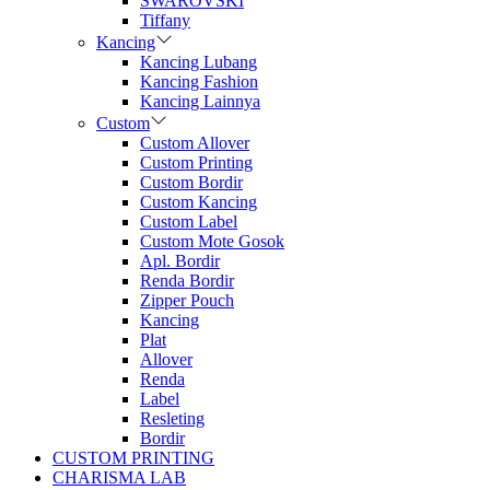
SWAROVSKI
Tiffany
Kancing
Kancing Lubang
Kancing Fashion
Kancing Lainnya
Custom
Custom Allover
Custom Printing
Custom Bordir
Custom Kancing
Custom Label
Custom Mote Gosok
Apl. Bordir
Renda Bordir
Zipper Pouch
Kancing
Plat
Allover
Renda
Label
Resleting
Bordir
CUSTOM PRINTING
CHARISMA LAB