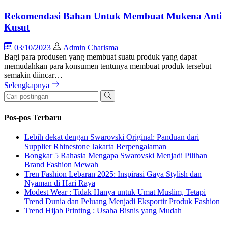
Rekomendasi Bahan Untuk Membuat Mukena Anti
Kusut
03/10/2023
Admin Charisma
Bagi para produsen yang membuat suatu produk yang dapat
memudahkan para konsumen tentunya membuat produk tersebut
semakin diincar…
Selengkapnya
Pos-pos Terbaru
Lebih dekat dengan Swarovski Original: Panduan dari
Supplier Rhinestone Jakarta Berpengalaman
Bongkar 5 Rahasia Mengapa Swarovski Menjadi Pilihan
Brand Fashion Mewah
Tren Fashion Lebaran 2025: Inspirasi Gaya Stylish dan
Nyaman di Hari Raya
Modest Wear : Tidak Hanya untuk Umat Muslim, Tetapi
Trend Dunia dan Peluang Menjadi Eksportir Produk Fashion
Trend Hijab Printing : Usaha Bisnis yang Mudah