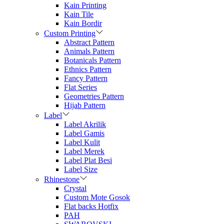
Kain Printing
Kain Tile
Kain Bordir
Custom Printing
Abstract Pattern
Animals Pattern
Botanicals Pattern
Ethnics Pattern
Fancy Pattern
Flat Series
Geometries Pattern
Hijab Pattern
Label
Label Akrilik
Label Gamis
Label Kulit
Label Merek
Label Plat Besi
Label Size
Rhinestone
Crystal
Custom Mote Gosok
Flat backs Hotfix
PAH