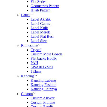
Flat Series
Geometries Pattern
Hijab Pattern
Label
Label Akrilik
Label Gamis
Label Kulit
Label Merek
Label Plat Besi
Label Size
Rhinestone
Crystal
Custom Mote Gosok
Flat backs Hotfix
PAH
SWAROVSKI
Tiffany
Kancing
Kancing Lubang
Kancing Fashion
Kancing Lainnya
Custom
Custom Allover
Custom Printing
Custom Bordir